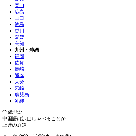
岡山
広島
山口
徳島
香川
愛媛
高知
九州・沖縄
福岡
佐賀
長崎
熊本
大分
宮崎
鹿児島
沖縄
学習理念
中国語は沢山しゃべることが
上達の近道