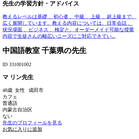
先生の学習方針・アドバイス
教えるレベルは基礎 、初心者 、中級 、上級 、超上級まで、
広く展開しています。教える内容については、日常会話 、
状況場面 、ビジネス 、検定と、オーダーメイド可能な授業
内容で生徒さんの幅広いニーズにご対応できてい...
中国語教室 千葉県の先生
ID 331001002
マ リン先生
48歳
女性
成田市
カフェ
普通語
内蒙古自治区
ない
先生のプロフィールを見る
お気に入りに追加