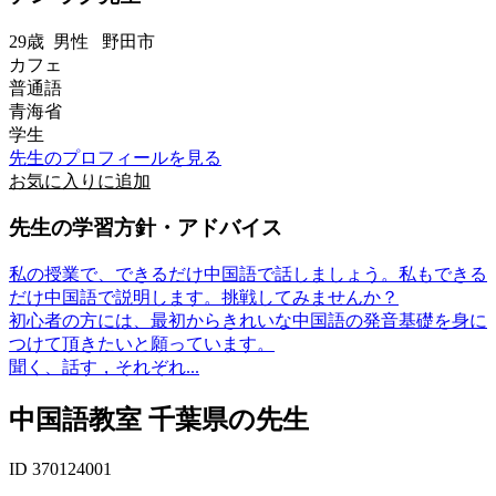
29歳
男性
野田市
カフェ
普通語
青海省
学生
先生のプロフィールを見る
お気に入りに追加
先生の学習方針・アドバイス
私の授業で、できるだけ中国語で話しましょう。私もできる
だけ中国語で説明します。挑戦してみませんか？
初心者の方には、最初からきれいな中国語の発音基礎を身に
つけて頂きたいと願っています。
聞く、話す，それぞれ...
中国語教室 千葉県の先生
ID 370124001