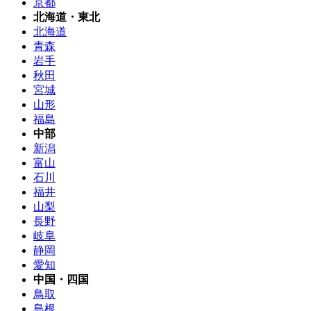
京都
北海道・東北
北海道
青森
岩手
秋田
宮城
山形
福島
中部
新潟
富山
石川
福井
山梨
長野
岐阜
静岡
愛知
中国・四国
鳥取
島根