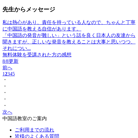
先生からメッセージ
私は熱心があり、責任を持っている人なので、ちゃんと丁寧
に中国語を教える自信があります。
「中国語の発音が難しい」という話を良く日本人の友達から
聞きますが、正しいな発音を教えることは大事と思いつつ、
それについ...
無料体験を受講された方の感想
8/8更新
前へ
1
2
3
4
5
・
・
・
・
・
次へ
中国語教室のご案内
ご利用までの流れ
皆様のよくある質問