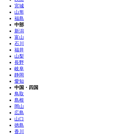
宮城
山形
福島
中部
新潟
富山
石川
福井
山梨
長野
岐阜
静岡
愛知
中国・四国
鳥取
島根
岡山
広島
山口
徳島
香川