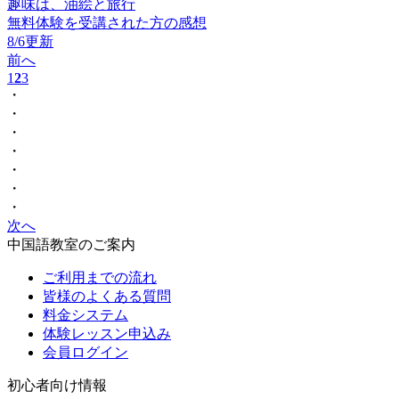
趣味は、油絵と旅行
無料体験を受講された方の感想
8/6更新
前へ
1
2
3
・
・
・
・
・
・
・
次へ
中国語教室のご案内
ご利用までの流れ
皆様のよくある質問
料金システム
体験レッスン申込み
会員ログイン
初心者向け情報