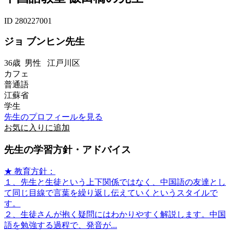
ID 280227001
ジョ ブンヒン先生
36歳
男性
江戸川区
カフェ
普通語
江蘇省
学生
先生のプロフィールを見る
お気に入りに追加
先生の学習方針・アドバイス
★ 教育方針：
１、先生と生徒という上下関係ではなく、中国語の友達とし
て同じ目線で言葉を繰り返し伝えていくというスタイルで
す。
２、生徒さんが抱く疑問にはわかりやすく解説します。中国
語を勉強する過程で、発音が...