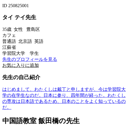
ID 250825001
タイ テイ先生
35歳
女性
豊島区
カフェ
普通語 北京語 英語
江蘇省
学習院大学 学生
先生のプロフィールを見る
お気に入りに追加
先生の自己紹介
はじめまして、わたくしは戴丁と申しますが、今は学習院大
学の在学生なのだ。日本に参り、四年間が経った。わたくし
の専攻は日本語であるため、日本のことをよく知っているの
だ。
中国語教室 飯田橋の先生