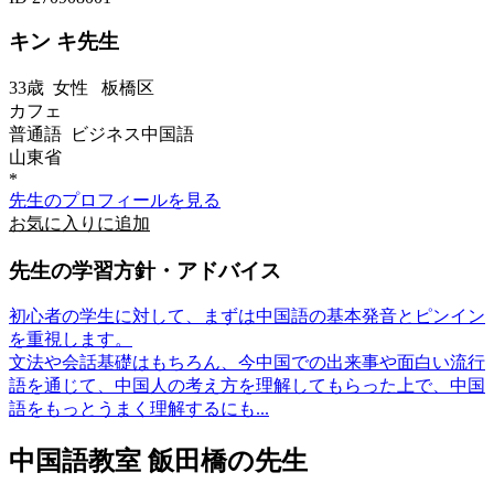
キン キ先生
33歳
女性
板橋区
カフェ
普通語 ビジネス中国語
山東省
*
先生のプロフィールを見る
お気に入りに追加
先生の学習方針・アドバイス
初心者の学生に対して、まずは中国語の基本発音とピンイン
を重視します。
文法や会話基礎はもちろん、今中国での出来事や面白い流行
語を通じて、中国人の考え方を理解してもらった上で、中国
語をもっとうまく理解するにも...
中国語教室 飯田橋の先生