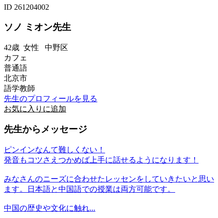
ID 261204002
ソノ ミオン先生
42歳
女性
中野区
カフェ
普通語
北京市
語学教師
先生のプロフィールを見る
お気に入りに追加
先生からメッセージ
ピンインなんて難しくない！
発音もコツさえつかめば上手に話せるようになります！
みなさんのニーズに合わせたレッセンをしていきたいと思い
ます。日本語と中国語での授業は両方可能です。
中国の歴史や文化に触れ...