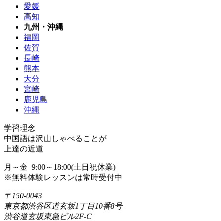
愛媛
高知
九州・沖縄
福岡
佐賀
長崎
熊本
大分
宮崎
鹿児島
沖縄
学習理念
中国語は沢山しゃべることが
上達の近道
月～金 9:00～18:00(土日祝休業)
※無料体験レッスンは常時受付中
〒150-0043
東京都渋谷区道玄坂1丁目10番8号
渋谷道玄坂東急ビル2F-C