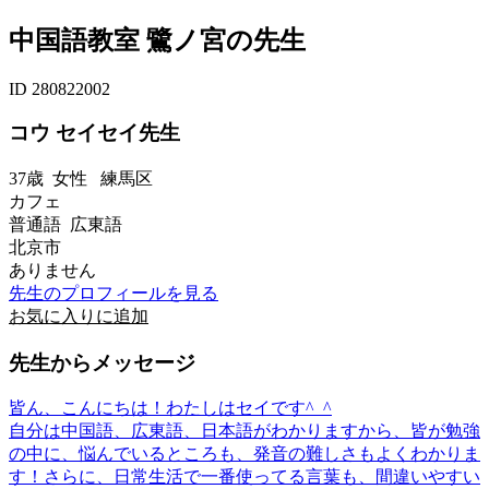
中国語教室 鷺ノ宮の先生
ID 280822002
コウ セイセイ先生
37歳
女性
練馬区
カフェ
普通語 広東語
北京市
ありません
先生のプロフィールを見る
お気に入りに追加
先生からメッセージ
皆ん、こんにちは！わたしはセイです^_^
自分は中国語、広東語、日本語がわかりますから、皆が勉強
の中に、悩んでいるところも、発音の難しさもよくわかりま
す！さらに、日常生活で一番使ってる言葉も、間違いやすい