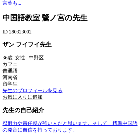
言葉も...
中国語教室 鷺ノ宮の先生
ID 280323002
ザン フイフイ先生
36歳
女性
中野区
カフェ
普通語
河南省
留学生
先生のプロフィールを見る
お気に入りに追加
先生の自己紹介
忍耐力や責任感が強い人だと思います。そして、標準中国語
の発音に自信を持っております。