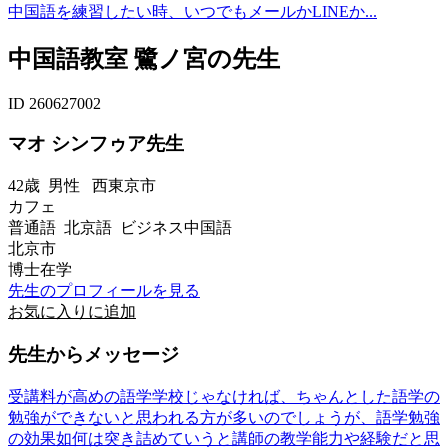
中国語を練習したい時、いつでもメールかLINEか...
中国語教室 鷺ノ宮の先生
ID 260627002
マオ シンフゥア先生
42歳
男性
西東京市
カフェ
普通語 北京語 ビジネス中国語
北京市
博士在学
先生のプロフィールを見る
お気に入りに追加
先生からメッセージ
受講料が高めの語学学校じゃなければ、ちゃんとした語学の
勉強ができないと思われる方が多いのでしょうが、語学勉強
の効果如何は突き詰めていうと講師の教学能力や経験だと思