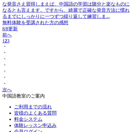
な発音さえ習得しまえば、中国語の学習は随分と楽なものに
なるとも言えます。ですから、綺麗で正確な発音方法に慣れ
るまでにしっかりに一つずつ繰り返して練習しま...
無料体験を受講された方の感想
8/8更新
前へ
1
2
3
・
・
・
・
・
・
・
次へ
中国語教室のご案内
ご利用までの流れ
皆様のよくある質問
料金システム
体験レッスン申込み
会員ログイン