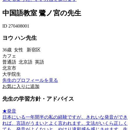
中国語教室 鷺ノ宮の先生
ID 270408001
ヨウ ハン先生
36歳
女性
新宿区
カフェ
普通語 北京語 英語
北京市
大学院生
先生のプロフィールを見る
お気に入りに追加
先生の学習方針・アドバイス
★発音
日本にいる一年間半の私の経験ですが、きれいな発音ができ
れば、言語がうまいとよく言われます。文法がいくら正しく
ても、発音がよくないと、やはり違和感を感じさせます。生