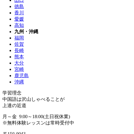
山口
徳島
香川
愛媛
高知
九州・沖縄
福岡
佐賀
長崎
熊本
大分
宮崎
鹿児島
沖縄
学習理念
中国語は沢山しゃべることが
上達の近道
月～金 9:00～18:00(土日祝休業)
※無料体験レッスンは常時受付中
〒150-0043