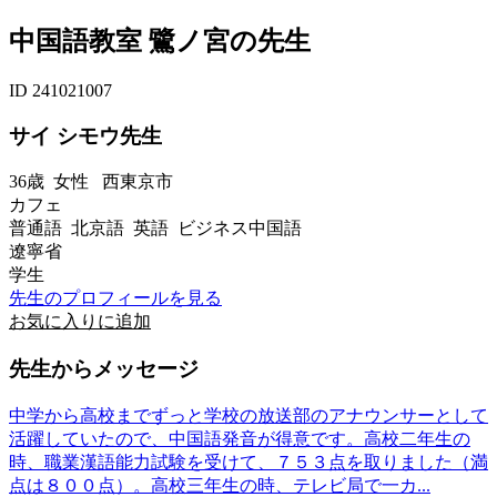
中国語教室 鷺ノ宮の先生
ID 241021007
サイ シモウ先生
36歳
女性
西東京市
カフェ
普通語 北京語 英語 ビジネス中国語
遼寧省
学生
先生のプロフィールを見る
お気に入りに追加
先生からメッセージ
中学から高校までずっと学校の放送部のアナウンサーとして
活躍していたので、中国語発音が得意です。高校二年生の
時、職業漢語能力試験を受けて、７５３点を取りました（満
点は８００点）。高校三年生の時、テレビ局で一カ...