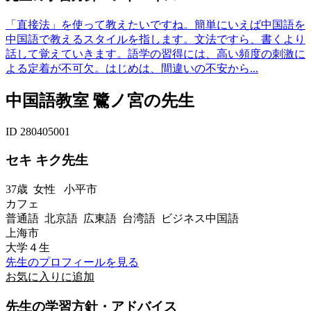
「直接法」を使って教えたいですね。簡単にいえば中国語を
中国語で教えるスタイルを指します。文法ですら、書くより
話して覚えていきます。語学の習得には、高い頻度の刺激に
よる定着が不可欠。はじめは、間違いの不安から...
中国語教室 鷺ノ宮の先生
ID 280405001
セキ キク先生
37歳
女性
小平市
カフェ
普通語 北京語 広東語 台湾語 ビジネス中国語
上海市
大学４生
先生のプロフィールを見る
お気に入りに追加
先生の学習方針・アドバイス