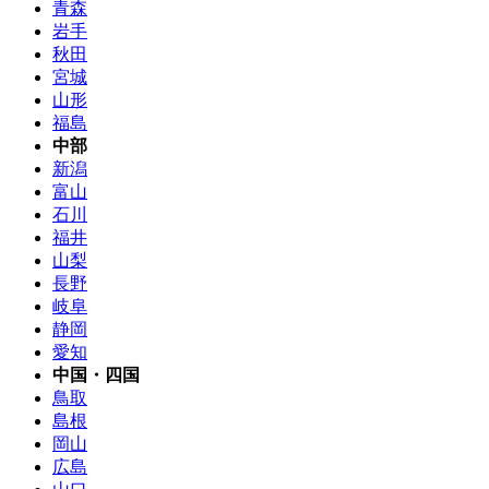
青森
岩手
秋田
宮城
山形
福島
中部
新潟
富山
石川
福井
山梨
長野
岐阜
静岡
愛知
中国・四国
鳥取
島根
岡山
広島