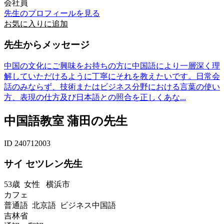
会社員
先生のプロフィールを見る
お気に入りに追加
先生からメッセージ
中国の文化にご興味をお持ちの方に中国語により一層深く理
解していただけるように丁寧にそれを教えたいです。日常会
話のみならず、技術またはビジネス分野における言葉の使い
方、表現の仕方及び日本語との照合を正しくあな...
中国語教室 蒲田の先生
ID 240712003
サイ セツレン先生
53歳
女性
横浜市
カフェ
普通語 北京語 ビジネス中国語
吉林省