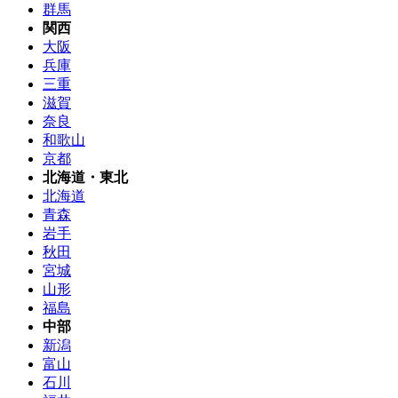
群馬
関西
大阪
兵庫
三重
滋賀
奈良
和歌山
京都
北海道・東北
北海道
青森
岩手
秋田
宮城
山形
福島
中部
新潟
富山
石川