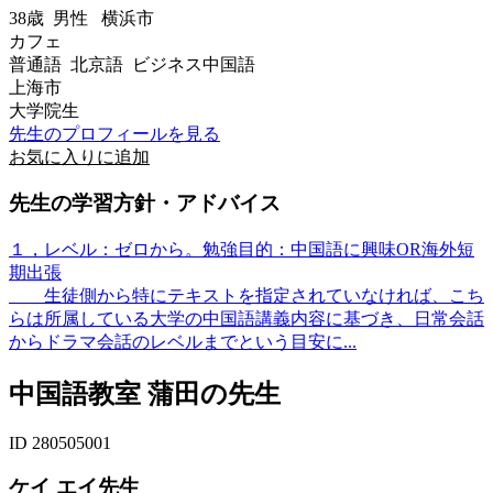
38歳
男性
横浜市
カフェ
普通語 北京語 ビジネス中国語
上海市
大学院生
先生のプロフィールを見る
お気に入りに追加
先生の学習方針・アドバイス
１，レベル：ゼロから。勉強目的：中国語に興味OR海外短
期出張
生徒側から特にテキストを指定されていなければ、こち
らは所属している大学の中国語講義内容に基づき、日常会話
からドラマ会話のレベルまでという目安に...
中国語教室 蒲田の先生
ID 280505001
ケイ エイ先生