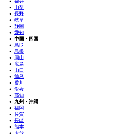
福井
山梨
長野
岐阜
静岡
愛知
中国・四国
鳥取
島根
岡山
広島
山口
徳島
香川
愛媛
高知
九州・沖縄
福岡
佐賀
長崎
熊本
大分