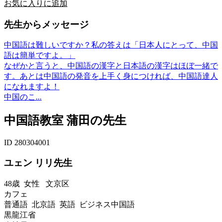
お気に入りに追加
先生からメッセージ
中国語は難しいですか？私の答えは「日本人にとって、中国
語は簡単ですよ。」
なぜかと言うと、中国語の漢字と日本語の漢字はほぼ一緒で
す。あとは中国語の発音を上手く身につければ、中国語達人
になれますよ！
中国のこ...
中国語教室 蒲田の先生
ID 280304001
ユェン リリ先生
48歳
女性
文京区
カフェ
普通語 北京語 英語 ビジネス中国語
黒龍江省