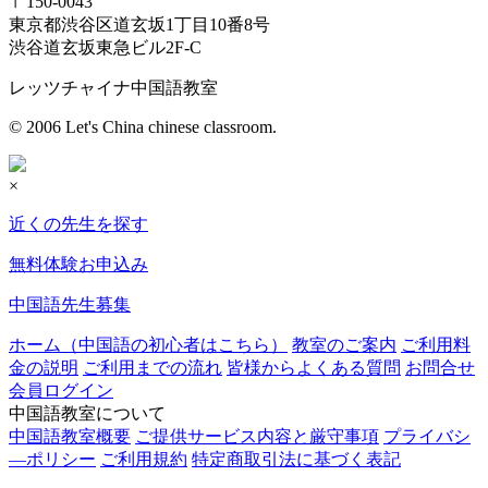
〒150-0043
東京都渋谷区道玄坂1丁目10番8号
渋谷道玄坂東急ビル2F-C
レッツチャイナ中国語教室
© 2006 Let's China chinese classroom.
×
近くの先生を探す
無料体験お申込み
中国語先生募集
ホーム（中国語の初心者はこちら）
教室のご案内
ご利用料
金の説明
ご利用までの流れ
皆様からよくある質問
お問合せ
会員ログイン
中国語教室について
中国語教室概要
ご提供サービス内容と厳守事項
プライバシ
―ポリシー
ご利用規約
特定商取引法に基づく表記