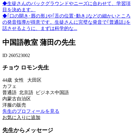
◆生徒さんのバックグラウンドやニーズに合わせて、学習項
目を決めます。
◆｢口の開き･唇の形｣や｢舌の位置･動き｣などの細かいところ
の発音指導が得意です。生徒さんに完璧な発音で｢普通話｣を
話させるように、まずは科学的な...
中国語教室 蒲田の先生
ID 260523002
チョウ ロモン先生
44歳
女性
大田区
カフェ
普通語 北京語 ビジネス中国語
内蒙古自治区
洋服の販売
先生のプロフィールを見る
お気に入りに追加
先生からメッセージ