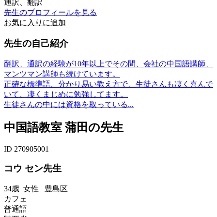
通訳、翻訳
先生のプロフィールを見る
お気に入りに追加
先生の自己紹介
翻訳、通訳の経験が10年以上でその間、会社の中国語講師、
マンツマン講師も続けています。
正確な標準語、分かり易い教え方で、生徒さんも凄く喜んで
いて、凄くまじめに勉強してます。
生徒さんの中には資格を取っている...
中国語教室 蒲田の先生
ID 270905001
コウ セン先生
34歳
女性
豊島区
カフェ
普通語