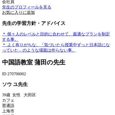
会社員
先生のプロフィールを見る
お気に入りに追加
先生の学習方針・アドバイス
＊ 個々人のレベルと目的に合わせて、最適なプランを制定
する事。
＊ よく有りがちな、「気づいたら授業中ずっと日本語にな
っていた」のような場面は作らない事。
中国語教室 蒲田の先生
ID 270706002
ソウ ユ先生
39歳
女性
大田区
カフェ
普通語
上海市