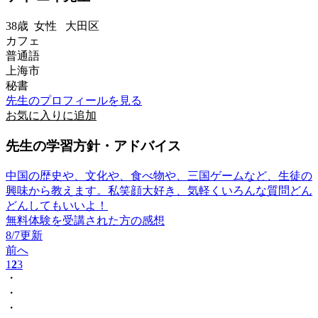
38歳
女性
大田区
カフェ
普通語
上海市
秘書
先生のプロフィールを見る
お気に入りに追加
先生の学習方針・アドバイス
中国の歴史や、文化や、食べ物や、三国ゲームなど、生徒の
興味から教えます。私笑顔大好き、気軽くいろんな質問どん
どんしてもいいよ！
無料体験を受講された方の感想
8/7更新
前へ
1
2
3
・
・
・