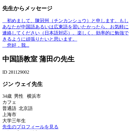
先生からメッセージ
初めまして、陳冠州（チンカンシュウ）と申します。もし
あなたが中国語あるいは広東語を習いたかったら、お気軽に
連絡してください（日本語対応）。楽しく、効率的に勉強で
きるように頑張りたいと思います。
您好，我...
中国語教室 蒲田の先生
ID 281129002
ジン ウェイ先生
34歳
男性
横浜市
カフェ
普通語 北京語
上海市
大学三年生
先生のプロフィールを見る