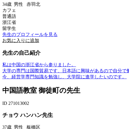
34歳
男性
赤羽北
カフェ
普通語
浙江省
留学生
先生のプロフィールを見る
お気に入りに追加
先生の自己紹介
私は中国の浙江省から参りました。
大学の専門は国際貿易です、日本語に興味があるので自分で
今、経営学専門知識を勉強し、大学院に進学したいのです。
中国語教室 御徒町の先生
ID 271013002
チョウ ハンハン先生
37歳
男性
板橋区