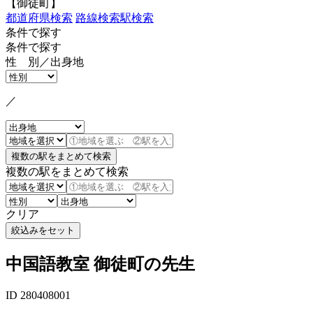
【御徒町】
都道府県検索
路線検索
駅検索
条件で探す
条件で探す
性 別／出身地
／
複数の駅をまとめて検索
クリア
中国語教室 御徒町の先生
ID 280408001