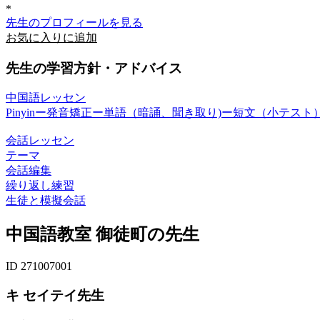
*
先生のプロフィールを見る
お気に入りに追加
先生の学習方針・アドバイス
中国語レッセン
Pinyinー発音矯正ー単語（暗誦、聞き取り)ー短文（小テス
会話レッセン
テーマ
会話編集
繰り返し練習
生徒と模擬会話
中国語教室 御徒町の先生
ID 271007001
キ セイテイ先生