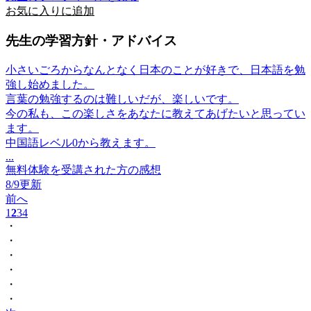
お気に入りに追加
先生の学習方針・アドバイス
小さいごろからなんとなく日本のことが好きで、日本語を勉
強し始めました。
言葉の勉強するのは難しいだが、楽しいです。
今の私も、この楽しさをあなたに教えてあげたいと思ってい
ます。
中国語レベル0から教えます。
...
無料体験を受講された方の感想
8/9更新
前へ
1
2
3
4
・
・
・
・
・
・