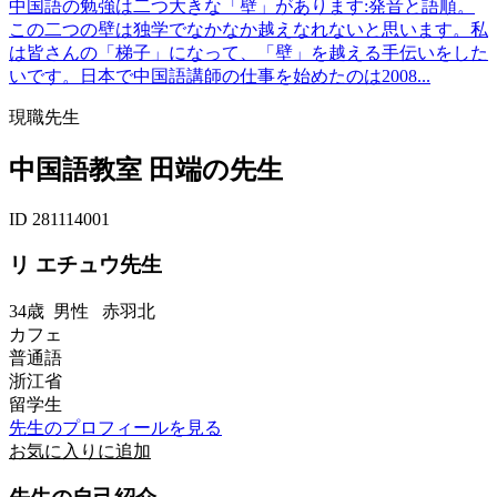
中国語の勉強は二つ大きな「壁」があります:発音と語順。
この二つの壁は独学でなかなか越えなれないと思います。私
は皆さんの「梯子」になって、「壁」を越える手伝いをした
いです。日本で中国語講師の仕事を始めたのは2008...
現職先生
中国語教室 田端の先生
ID 281114001
リ エチュウ先生
34歳
男性
赤羽北
カフェ
普通語
浙江省
留学生
先生のプロフィールを見る
お気に入りに追加