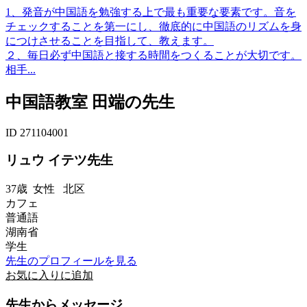
1、発音が中国語を勉強する上で最も重要な要素です。音を
チェックすることを第一にし、徹底的に中国語のリズムを身
につけさせることを目指して、教えます。
２、毎日必ず中国語と接する時間をつくることが大切です。
相手...
中国語教室 田端の先生
ID 271104001
リュウ イテツ先生
37歳
女性
北区
カフェ
普通語
湖南省
学生
先生のプロフィールを見る
お気に入りに追加
先生からメッセージ