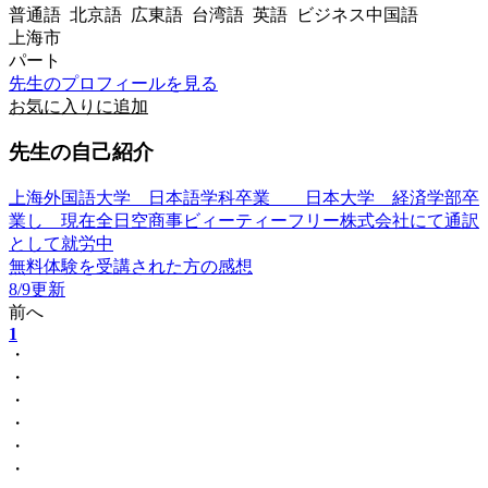
普通語 北京語 広東語 台湾語 英語 ビジネス中国語
上海市
パート
先生のプロフィールを見る
お気に入りに追加
先生の自己紹介
上海外国語大学 日本語学科卒業 日本大学 経済学部卒
業し 現在全日空商事ビィーティーフリー株式会社にて通訳
として就労中
無料体験を受講された方の感想
8/9更新
前へ
1
・
・
・
・
・
・