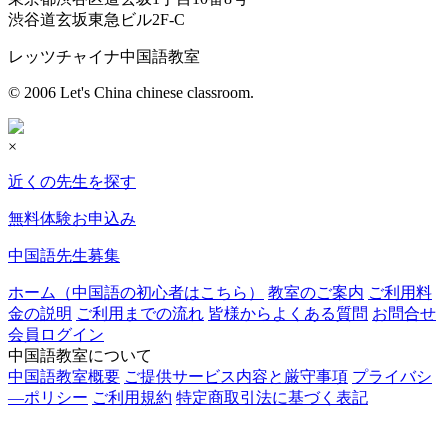
渋谷道玄坂東急ビル2F-C
レッツチャイナ中国語教室
© 2006 Let's China chinese classroom.
×
近くの先生を探す
無料体験お申込み
中国語先生募集
ホーム（中国語の初心者はこちら）
教室のご案内
ご利用料
金の説明
ご利用までの流れ
皆様からよくある質問
お問合せ
会員ログイン
中国語教室について
中国語教室概要
ご提供サービス内容と厳守事項
プライバシ
―ポリシー
ご利用規約
特定商取引法に基づく表記