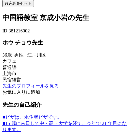
中国語教室 京成小岩の先生
ID 381216002
ホウ チョウ先生
36歳
男性
江戸川区
カフェ
普通語
上海市
民宿経営
先生のプロフィールを見る
お気に入りに追加
先生の自己紹介
■ビザは、永住者ビザです。
■15 歳に来日して中・高・大学を経て、今年で 21 年目にな
ります。