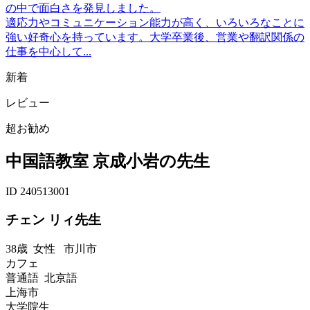
の中で面白さを発見しました。
適応力やコミュニケーション能力が高く、いろいろなことに
強い好奇心を持っています。大学卒業後、営業や翻訳関係の
仕事を中心して...
新着
レビュー
超お勧め
中国語教室 京成小岩の先生
ID 240513001
チェン リィ先生
38歳
女性
市川市
カフェ
普通語 北京語
上海市
大学院生