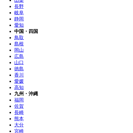
山梨
長野
岐阜
静岡
愛知
中国・四国
鳥取
島根
岡山
広島
山口
徳島
香川
愛媛
高知
九州・沖縄
福岡
佐賀
長崎
熊本
大分
宮崎