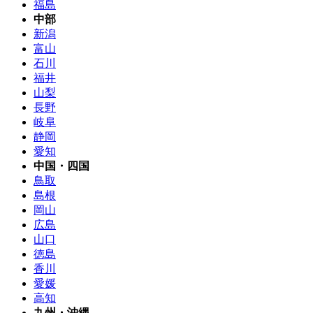
福島
中部
新潟
富山
石川
福井
山梨
長野
岐阜
静岡
愛知
中国・四国
鳥取
島根
岡山
広島
山口
徳島
香川
愛媛
高知
九州・沖縄