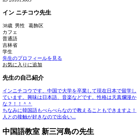
イン ニチコウ先生
38歳
男性
葛飾区
カフェ
普通語
吉林省
学生
先生のプロフィールを見る
お気に入りに追加
先生の自己紹介
インニチコウです、中国で大学を卒業して現在日本で留学し
ています。興味は日本語、音楽などです。性格は天真爛漫か
な？！！＾＾
ちなみに韓国語もぺらぺらなので教えることもできますよ！
人との接触が好きなので出会い...
中国語教室 新三河島の先生