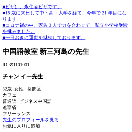
■ビザは、永住者ビザです。
■15 歳に来日して中・高・大学を経て、今年で 21 年目にな
ります。
■コロナ禍の中、家族 3 人で力を合わせて、私立小学校受験
を挑みました。
■一日おきに運動を継続しております。
中国語教室 新三河島の先生
ID 391101001
チャン イー先生
32歳
女性
葛飾区
カフェ
普通語 ビジネス中国語
遼寧省
フリーランス
先生のプロフィールを見る
お気に入りに追加