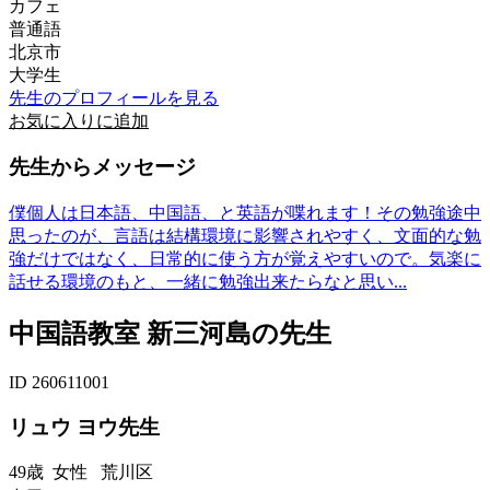
カフェ
普通語
北京市
大学生
先生のプロフィールを見る
お気に入りに追加
先生からメッセージ
僕個人は日本語、中国語、と英語が喋れます！その勉強途中
思ったのが、言語は結構環境に影響されやすく、文面的な勉
強だけではなく、日常的に使う方が覚えやすいので。気楽に
話せる環境のもと、一緒に勉強出来たらなと思い...
中国語教室 新三河島の先生
ID 260611001
リュウ ヨウ先生
49歳
女性
荒川区