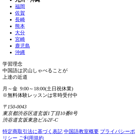
福岡
佐賀
長崎
熊本
大分
宮崎
鹿児島
沖縄
学習理念
中国語は沢山しゃべることが
上達の近道
月～金 9:00～18:00(土日祝休業)
※無料体験レッスンは常時受付中
〒150-0043
東京都渋谷区道玄坂1丁目10番8号
渋谷道玄坂東急ビル2F-C
特定商取引法に基づく表記
中国語教室概要
プライバシーポ
リシー
ご利用規約