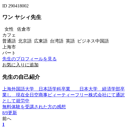
ID 290418002
ワン ヤシィ先生
女性
佐倉市
カフェ
普通語 北京語 広東語 台湾語 英語 ビジネス中国語
上海市
パート
先生のプロフィールを見る
お気に入りに追加
先生の自己紹介
上海外国語大学 日本語学科卒業 日本大学 経済学部卒
業し 現在全日空商事ビィーティーフリー株式会社にて通訳
として就労中
無料体験を受講された方の感想
8/9更新
前へ
1