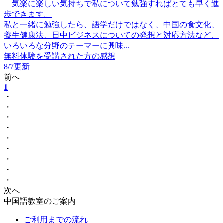
気楽に楽しい気持ちで私について勉強すればとても早く進
歩できます。
私と一緒に勉強したら、語学だけではなく、中国の食文化、
養生健康法、日中ビジネスについての発想と対応方法など、
いろいろな分野のテーマーに興味...
無料体験を受講された方の感想
8/7更新
前へ
1
・
・
・
・
・
・
・
・
・
次へ
中国語教室のご案内
ご利用までの流れ