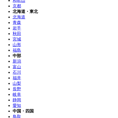
和歌山
京都
北海道・東北
北海道
青森
岩手
秋田
宮城
山形
福島
中部
新潟
富山
石川
福井
山梨
長野
岐阜
静岡
愛知
中国・四国
鳥取