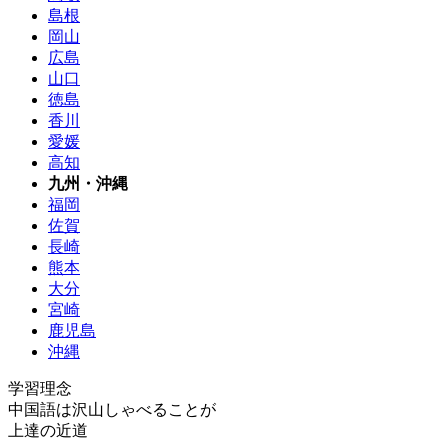
島根
岡山
広島
山口
徳島
香川
愛媛
高知
九州・沖縄
福岡
佐賀
長崎
熊本
大分
宮崎
鹿児島
沖縄
学習理念
中国語は沢山しゃべることが
上達の近道