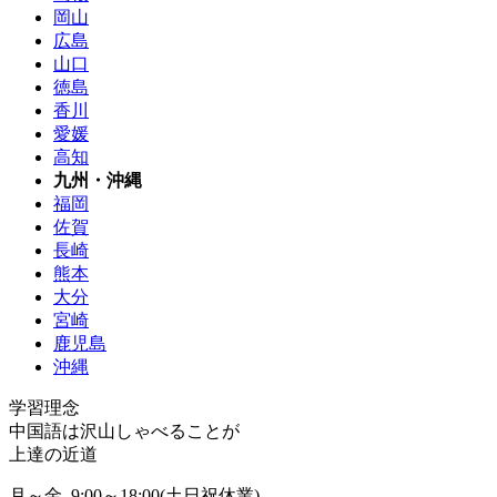
岡山
広島
山口
徳島
香川
愛媛
高知
九州・沖縄
福岡
佐賀
長崎
熊本
大分
宮崎
鹿児島
沖縄
学習理念
中国語は沢山しゃべることが
上達の近道
月～金 9:00～18:00(土日祝休業)