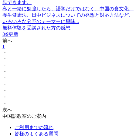
歩できます。
私と一緒に勉強したら、語学だけではなく、中国の食文化、
養生健康法、日中ビジネスについての発想と対応方法など、
いろいろな分野のテーマーに興味...
無料体験を受講された方の感想
8/9更新
前へ
1
・
・
・
・
・
・
・
・
・
次へ
中国語教室のご案内
ご利用までの流れ
皆様のよくある質問