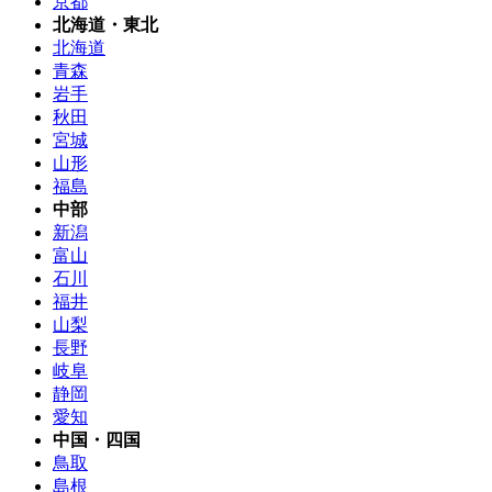
京都
北海道・東北
北海道
青森
岩手
秋田
宮城
山形
福島
中部
新潟
富山
石川
福井
山梨
長野
岐阜
静岡
愛知
中国・四国
鳥取
島根