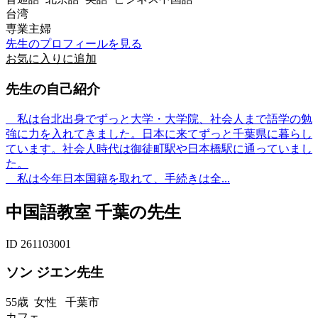
台湾
専業主婦
先生のプロフィールを見る
お気に入りに追加
先生の自己紹介
私は台北出身でずっと大学・大学院、社会人まで語学の勉
強に力を入れてきました。日本に来てずっと千葉県に暮らし
ています。社会人時代は御徒町駅や日本橋駅に通っていまし
た。
私は今年日本国籍を取れて、手続きは全...
中国語教室 千葉の先生
ID 261103001
ソン ジエン先生
55歳
女性
千葉市
カフェ