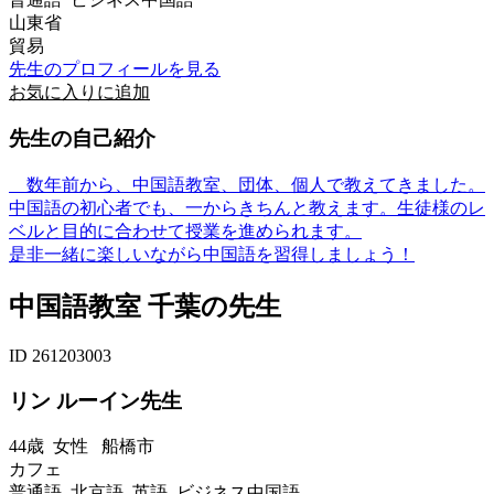
山東省
貿易
先生のプロフィールを見る
お気に入りに追加
先生の自己紹介
数年前から、中国語教室、団体、個人で教えてきました。
中国語の初心者でも、一からきちんと教えます。生徒様のレ
ベルと目的に合わせて授業を進められます。
是非一緒に楽しいながら中国語を習得しましょう！
中国語教室 千葉の先生
ID 261203003
リン ルーイン先生
44歳
女性
船橋市
カフェ
普通語 北京語 英語 ビジネス中国語