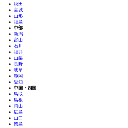
秋田
宮城
山形
福島
中部
新潟
富山
石川
福井
山梨
長野
岐阜
静岡
愛知
中国・四国
鳥取
島根
岡山
広島
山口
徳島