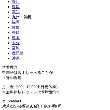
香川
愛媛
高知
九州・沖縄
福岡
佐賀
長崎
熊本
大分
宮崎
鹿児島
沖縄
学習理念
中国語は沢山しゃべることが
上達の近道
月～金 9:00～18:00(土日祝休業)
※無料体験レッスンは常時受付中
〒150-0043
東京都渋谷区道玄坂1丁目10番8号