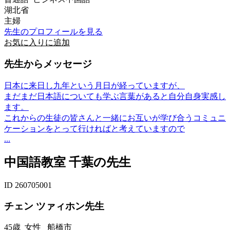
湖北省
主婦
先生のプロフィールを見る
お気に入りに追加
先生からメッセージ
日本に来日し九年という月日が経っていますが、
まだまだ日本語についても学ぶ言葉があると自分自身実感し
ます。
これからの生徒の皆さんと一緒にお互いが学び合うコミュニ
ケーションをとって行ければと考えていますので
...
中国語教室 千葉の先生
ID 260705001
チェン ツァィホン先生
45歳
女性
船橋市