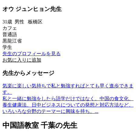
オウ ジュンヒョン先生
31歳
男性
板橋区
カフェ
普通語
黒龍江省
学生
先生のプロフィールを見る
お気に入りに追加
先生からメッセージ
気楽に楽しい気持ちで私と勉強すればとても早く進歩できま
す。
私と一緒に勉強をしたら語学だけではなく、中国の食文化、
養生健康法、日中ビジネスについての発想と対応方法など、
いろいろな分野のテーマーに興味を持ち、...
中国語教室 千葉の先生