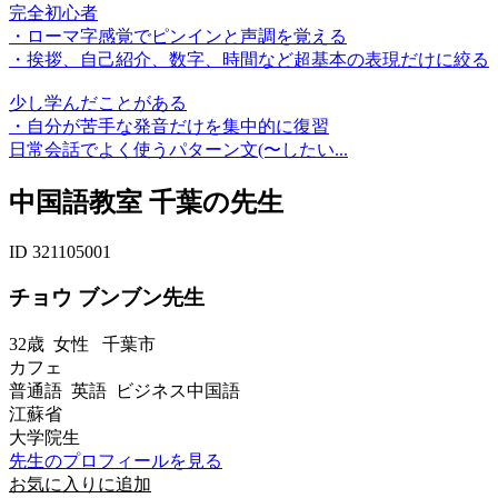
完全初心者
・ローマ字感覚でピンインと声調を覚える
・挨拶、自己紹介、数字、時間など超基本の表現だけに絞る
少し学んだことがある
・自分が苦手な発音だけを集中的に復習
日常会話でよく使うパターン文(〜したい...
中国語教室 千葉の先生
ID 321105001
チョウ ブンブン先生
32歳
女性
千葉市
カフェ
普通語 英語 ビジネス中国語
江蘇省
大学院生
先生のプロフィールを見る
お気に入りに追加