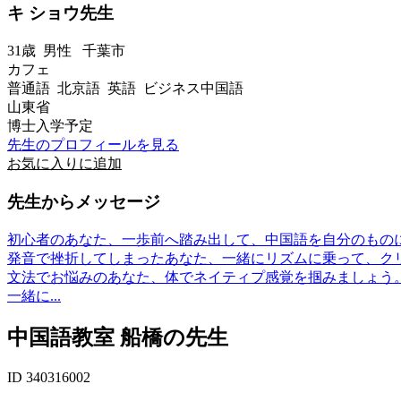
キ ショウ先生
31歳
男性
千葉市
カフェ
普通語 北京語 英語 ビジネス中国語
山東省
博士入学予定
先生のプロフィールを見る
お気に入りに追加
先生からメッセージ
初心者のあなた、一歩前へ踏み出して、中国語を自分のもの
発音で挫折してしまったあなた、一緒にリズムに乗って、ク
文法でお悩みのあなた、体でネイティプ感覚を掴みましょう
一緒に...
中国語教室 船橋の先生
ID 340316002