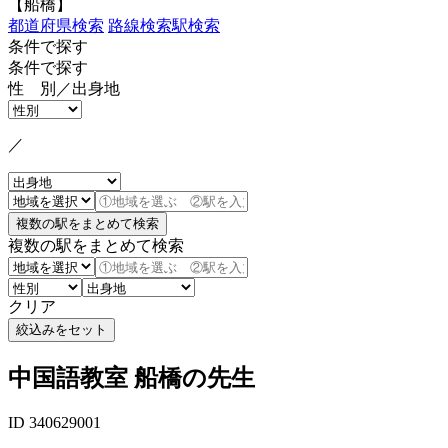
【船橋】
都道府県検索
路線検索
駅検索
条件で探す
条件で探す
性 別／出身地
／
複数の駅をまとめて検索
クリア
中国語教室 船橋の先生
ID 340629001