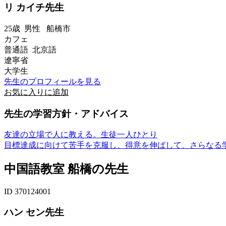
リ カイチ先生
25歳
男性
船橋市
カフェ
普通語 北京語
遼寧省
大学生
先生のプロフィールを見る
お気に入りに追加
先生の学習方針・アドバイス
友達の立場で人に教える。生徒一人ひとり
目標達成に向けて苦手を克服し、得意を伸ばして、さらなる
中国語教室 船橋の先生
ID 370124001
ハン セン先生