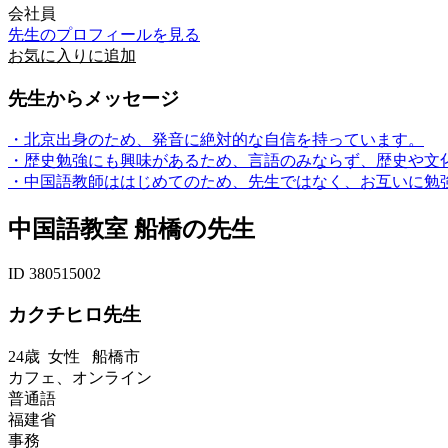
会社員
先生のプロフィールを見る
お気に入りに追加
先生からメッセージ
・北京出身のため、発音に絶対的な自信を持っています。
・歴史勉強にも興味があるため、言語のみならず、歴史や文
・中国語教師ははじめてのため、先生ではなく、お互いに勉強し
中国語教室 船橋の先生
ID 380515002
カクチヒロ先生
24歳
女性
船橋市
カフェ、オンライン
普通語
福建省
事務