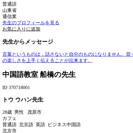
普通語
山東省
通信業
先生のプロフィールを見る
お気に入りに追加
先生からメッセージ
言葉というものは，話さないと自分のものになりません。習
の楽しさを上手く伝えることが出来ます。
中国語教室 船橋の先生
ID 370718001
トウ ウハン先生
28歳
男性
茂原市
カフェ
普通語 北京語 英語 ビジネス中国語
北京市