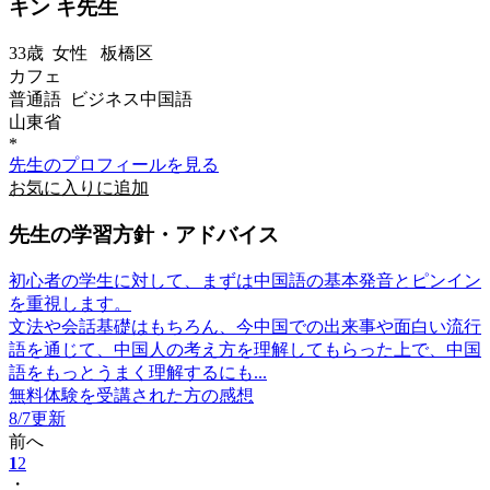
キン キ先生
33歳
女性
板橋区
カフェ
普通語 ビジネス中国語
山東省
*
先生のプロフィールを見る
お気に入りに追加
先生の学習方針・アドバイス
初心者の学生に対して、まずは中国語の基本発音とピンイン
を重視します。
文法や会話基礎はもちろん、今中国での出来事や面白い流行
語を通じて、中国人の考え方を理解してもらった上で、中国
語をもっとうまく理解するにも...
無料体験を受講された方の感想
8/7更新
前へ
1
2
・