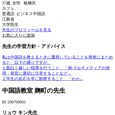
37歳
女性
板橋区
カフェ
普通語 ビジネス中国語
江蘇省
大学院生
先生のプロフィールを見る
お気に入りに追加
先生の学習方針・アドバイス
私は中国語を教えるときに重視していることを簡単にまとめ
ると、以下の通りですが、
１面白く厳しい指導を行うこと。「例:マルチメディアの使
用；発音に適切に注意することなど」
２学生の反応を常に観察すること。「わか...
中国語教室 麹町の先生
ID 290709001
リュウ キン先生