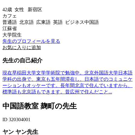
42歳
女性
新宿区
カフェ
普通語 北京語 広東語 英語 ビジネス中国語
江蘇省
大学院生
先生のプロフィールを見る
お気に入りに追加
先生の自己紹介
現在早稲田大学文学学術院で勉強中。北京外国語大学日本語
学科の出身で、東京も五年間滞在し、日本語でのコミュニケ
ーションもオッケーです。長年間北京で住んでいますから、
標準語も北京語もできます。昔広州で住んだこと...
中国語教室 麹町の先生
ID 320304001
ヤン ヤン先生