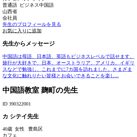
普通語 ビジネス中国語
山西省
会社員
先生のプロフィールを見る
お気に入りに追加
先生からメッセージ
中国語は母語、日本語、英語もビジネスレベルで話せます。
旅行が大好きで、日本、オーストラリア、アメリカ、イギリ
スなどで勉強し、これまでに7カ国を訪れました。さまざま
な文化に触れりたい皆様とお会いできることを楽し...
中国語教室 麹町の先生
ID 390322001
カ シテイ先生
40歳
女性
豊島区
カフェ