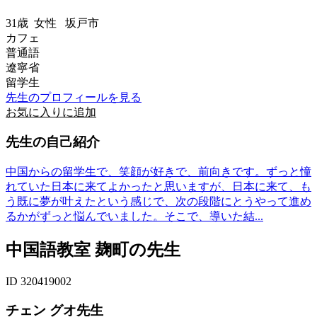
31歳
女性
坂戸市
カフェ
普通語
遼寧省
留学生
先生のプロフィールを見る
お気に入りに追加
先生の自己紹介
中国からの留学生で、笑顔が好きで、前向きです。ずっと憧
れていた日本に来てよかったと思いますが、日本に来て、も
う既に夢が叶えたという感じで、次の段階にとうやって進め
るかがずっと悩んでいました。そこで、導いた結...
中国語教室 麹町の先生
ID 320419002
チェン グオ先生