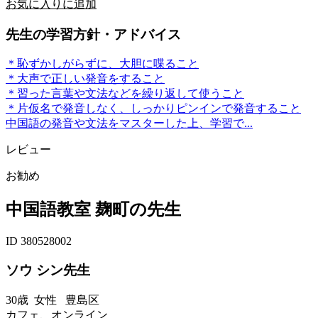
お気に入りに追加
先生の学習方針・アドバイス
＊恥ずかしがらずに、大胆に喋ること
＊大声で正しい発音をすること
＊習った言葉や文法などを繰り返して使うこと
＊片仮名で発音しなく、しっかりピンインで発音すること
中国語の発音や文法をマスターした上、学習で...
レビュー
お勧め
中国語教室 麹町の先生
ID 380528002
ソウ シン先生
30歳
女性
豊島区
カフェ、オンライン