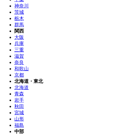
神奈川
茨城
栃木
群馬
関西
大阪
兵庫
三重
滋賀
奈良
和歌山
京都
北海道・東北
北海道
青森
岩手
秋田
宮城
山形
福島
中部