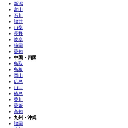
新潟
富山
石川
福井
山梨
長野
岐阜
静岡
愛知
中国・四国
鳥取
島根
岡山
広島
山口
徳島
香川
愛媛
高知
九州・沖縄
福岡