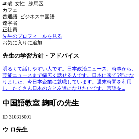
40歳
女性
練馬区
カフェ
普通語 ビジネス中国語
遼寧省
正社員
先生のプロフィールを見る
お気に入りに追加
先生の学習方針・アドバイス
明るくて話しやすい人です。日本政治ニュース、時事から、
芸能ニュースまで幅広く話せる人です。日本に来て5年にな
りました。今日本企業に就職しています。週末時間を利用
し、たくさん日本の方と友達になりたいです。言語を...
中国語教室 麹町の先生
ID 310315001
ウ ロ先生