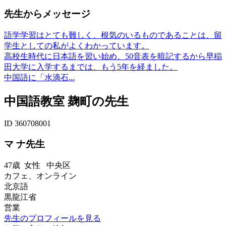
先生からメッセージ
語学学習はとても難しく、根気のいるものであることは、留
学生としての私がよくわかっています。
高校生時代に日本語を習い始め、50音表を暗記するから早稲
田大学に入学するまでは、もう5年を経ました。
中国語に「水滴石...
中国語教室 麹町の先生
ID 360708001
マ ナ先生
47歳
女性
中央区
カフェ、オンライン
北京語
黒龍江省
営業
先生のプロフィールを見る