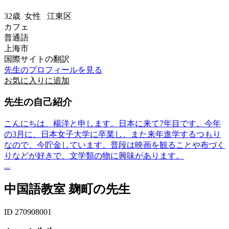
32歳
女性
江東区
カフェ
普通語
上海市
国際サイトの翻訳
先生のプロフィールを見る
お気に入りに追加
先生の自己紹介
こんにちは、楊洋と申します。日本に来て7年目です。今年
の3月に、日本女子大学に卒業し、また来年進学するつもり
なので、今貯金しています。普段は映画を観ることや布づく
りなどが好きで、文学類の物に興味があります。
...
中国語教室 麹町の先生
ID 270908001