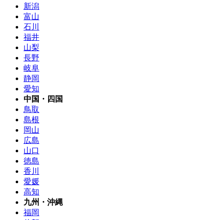
新潟
富山
石川
福井
山梨
長野
岐阜
静岡
愛知
中国・四国
鳥取
島根
岡山
広島
山口
徳島
香川
愛媛
高知
九州・沖縄
福岡