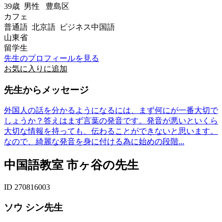
39歳
男性
豊島区
カフェ
普通語 北京語 ビジネス中国語
山東省
留学生
先生のプロフィールを見る
お気に入りに追加
先生からメッセージ
外国人の話を分かるようになるには、まず何にが一番大切で
しょうか？答えはまず言葉の発音です。発音が悪いといくら
大切な情報を持っても、伝わることができないと思います。
なので、綺麗な発音を身に付ける為に始めの段階...
中国語教室 市ヶ谷の先生
ID 270816003
ソウ シン先生