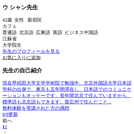
ウ シャン先生
42歳
女性
新宿区
カフェ
普通語 北京語 広東語 英語 ビジネス中国語
江蘇省
大学院生
先生のプロフィールを見る
お気に入りに追加
先生の自己紹介
現在早稲田大学文学学術院で勉強中。北京外国語大学日本語
学科の出身で、東京も五年間滞在し、日本語でのコミュニケ
ーションもオッケーです。長年間北京で住んでいますから、
標準語も北京語もできます。昔広州で住んだこと...
無料体験を受講された方の感想
8/9更新
前へ
1
2
・