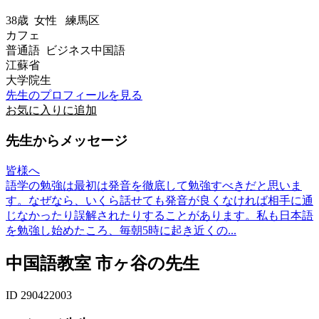
38歳
女性
練馬区
カフェ
普通語 ビジネス中国語
江蘇省
大学院生
先生のプロフィールを見る
お気に入りに追加
先生からメッセージ
皆様へ
語学の勉強は最初は発音を徹底して勉強すべきだと思いま
す。なぜなら、いくら話せても発音が良くなければ相手に通
じなかったり誤解されたりすることがあります。私も日本語
を勉強し始めたころ、毎朝5時に起き近くの...
中国語教室 市ヶ谷の先生
ID 290422003