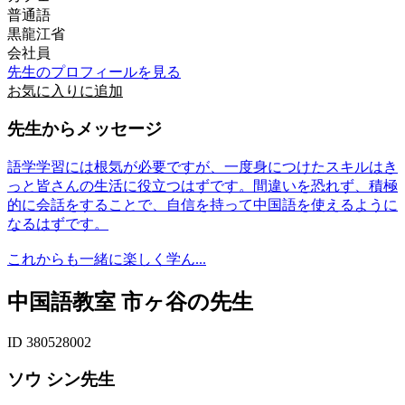
普通語
黒龍江省
会社員
先生のプロフィールを見る
お気に入りに追加
先生からメッセージ
語学学習には根気が必要ですが、一度身につけたスキルはき
っと皆さんの生活に役立つはずです。間違いを恐れず、積極
的に会話をすることで、自信を持って中国語を使えるように
なるはずです。
これからも一緒に楽しく学ん...
中国語教室 市ヶ谷の先生
ID 380528002
ソウ シン先生