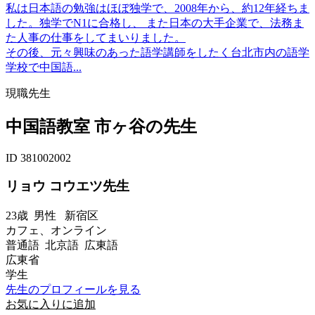
私は日本語の勉強はほぼ独学で、2008年から、約12年経ちま
した。独学でN1に合格し、 また日本の大手企業で、法務ま
た人事の仕事をしてまいりました。
その後、元々興味のあった語学講師をしたく台北市内の語学
学校で中国語...
現職先生
中国語教室 市ヶ谷の先生
ID 381002002
リョウ コウエツ先生
23歳
男性
新宿区
カフェ、オンライン
普通語 北京語 広東語
広東省
学生
先生のプロフィールを見る
お気に入りに追加