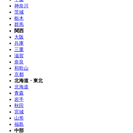
神奈川
茨城
栃木
群馬
関西
大阪
兵庫
三重
滋賀
奈良
和歌山
京都
北海道・東北
北海道
青森
岩手
秋田
宮城
山形
福島
中部