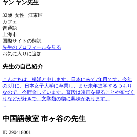
ヤン ヤン先生
32歳
女性
江東区
カフェ
普通語
上海市
国際サイトの翻訳
先生のプロフィールを見る
お気に入りに追加
先生の自己紹介
こんにちは、楊洋と申します。日本に来て7年目です。今年
の3月に、日本女子大学に卒業し、また来年進学するつもり
なので、今貯金しています。普段は映画を観ることや布づく
りなどが好きで、文学類の物に興味があります。
...
中国語教室 市ヶ谷の先生
ID 290418001