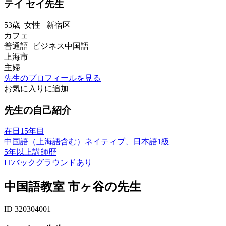
テイ セイ先生
53歳
女性
新宿区
カフェ
普通語 ビジネス中国語
上海市
主婦
先生のプロフィールを見る
お気に入りに追加
先生の自己紹介
在日15年目
中国語（上海語含む）ネイティブ、日本語1級
5年以上講師歴
ITバックグラウンドあり
中国語教室 市ヶ谷の先生
ID 320304001