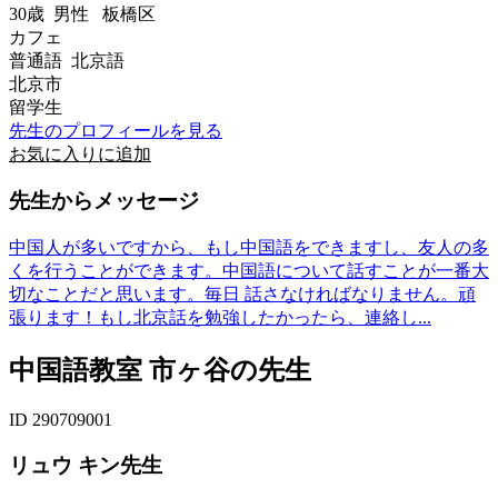
30歳
男性
板橋区
カフェ
普通語 北京語
北京市
留学生
先生のプロフィールを見る
お気に入りに追加
先生からメッセージ
中国人が多いですから、もし中国語をできますし、友人の多
くを行うことができます。中国語について話すことが一番大
切なことだと思います。毎日 話さなければなりません。頑
張ります！もし北京話を勉強したかったら、連絡し...
中国語教室 市ヶ谷の先生
ID 290709001
リュウ キン先生