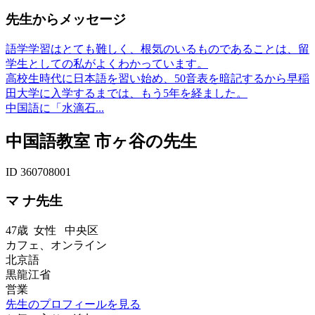
先生からメッセージ
語学学習はとても難しく、根気のいるものであることは、留
学生としての私がよくわかっています。
高校生時代に日本語を習い始め、50音表を暗記するから早稲
田大学に入学するまでは、もう5年を経ました。
中国語に「水滴石...
中国語教室 市ヶ谷の先生
ID 360708001
マ ナ先生
47歳
女性
中央区
カフェ、オンライン
北京語
黒龍江省
営業
先生のプロフィールを見る