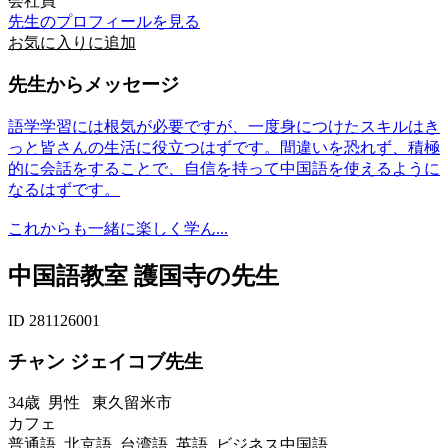
会社員
先生のプロフィールを見る
お気に入りに追加
先生からメッセージ
語学学習には根気が必要ですが、一度身につけたスキルはき
っと皆さんの生活に役立つはずです。間違いを恐れず、積極
的に会話をすることで、自信を持って中国語を使えるように
なるはずです。
これからも一緒に楽しく学ん...
中国語教室 護国寺の先生
ID 281126001
チャン ジェイコブ先生
34歳
男性
東久留米市
カフェ
普通語 北京語 台湾語 英語 ビジネス中国語