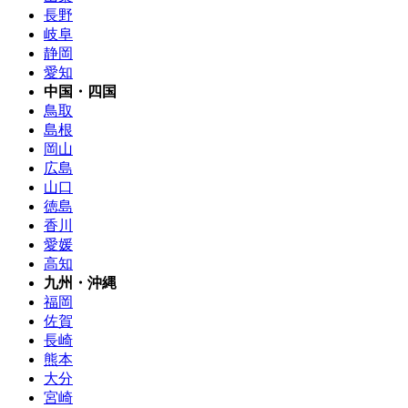
長野
岐阜
静岡
愛知
中国・四国
鳥取
島根
岡山
広島
山口
徳島
香川
愛媛
高知
九州・沖縄
福岡
佐賀
長崎
熊本
大分
宮崎