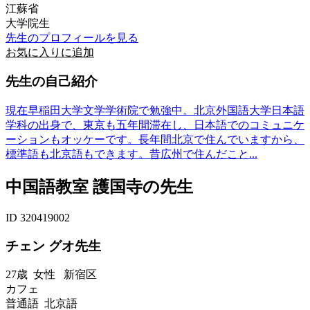
江蘇省
大学院生
先生のプロフィールを見る
お気に入りに追加
先生の自己紹介
現在早稲田大学文学学術院で勉強中。北京外国語大学日本語
学科の出身で、東京も五年間滞在し、日本語でのコミュニケ
ーションもオッケーです。長年間北京で住んでいますから、
標準語も北京語もできます。昔広州で住んだこと...
中国語教室 護国寺の先生
ID 320419002
チェン グオ先生
27歳
女性
新宿区
カフェ
普通語 北京語