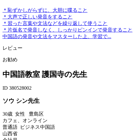
＊恥ずかしがらずに、大胆に喋ること
＊大声で正しい発音をすること
＊習った言葉や文法などを繰り返して使うこと
＊片仮名で発音しなく、しっかりピンインで発音すること
中国語の発音や文法をマスターした上、学習で...
レビュー
お勧め
中国語教室 護国寺の先生
ID 380528002
ソウ シン先生
30歳
女性
豊島区
カフェ、オンライン
普通語 ビジネス中国語
山西省