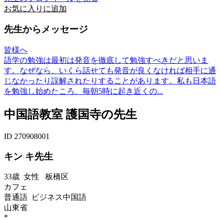
お気に入りに追加
先生からメッセージ
皆様へ
語学の勉強は最初は発音を徹底して勉強すべきだと思いま
す。なぜなら、いくら話せても発音が良くなければ相手に通
じなかったり誤解されたりすることがあります。私も日本語
を勉強し始めたころ、毎朝5時に起き近くの...
中国語教室 護国寺の先生
ID 270908001
キン キ先生
33歳
女性
板橋区
カフェ
普通語 ビジネス中国語
山東省
*