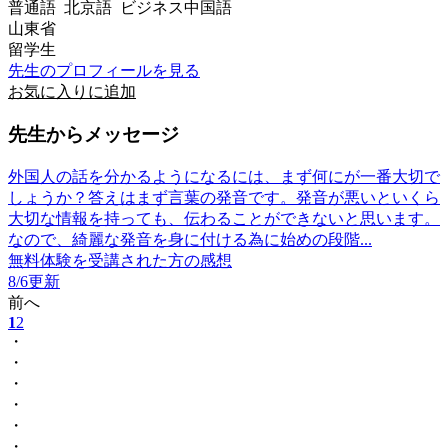
普通語 北京語 ビジネス中国語
山東省
留学生
先生のプロフィールを見る
お気に入りに追加
先生からメッセージ
外国人の話を分かるようになるには、まず何にが一番大切で
しょうか？答えはまず言葉の発音です。発音が悪いといくら
大切な情報を持っても、伝わることができないと思います。
なので、綺麗な発音を身に付ける為に始めの段階...
無料体験を受講された方の感想
8/6更新
前へ
1
2
・
・
・
・
・
・