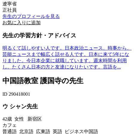
遼寧省
正社員
先生のプロフィールを見る
お気に入りに追加
先生の学習方針・アドバイス
明るくて話しやすい人です。日本政治ニュース、時事から、
芸能ニュースまで幅広く話せる人です。日本に来て5年にな
りました。今日本企業に就職しています。週末時間を利用
し、たくさん日本の方と友達になりたいです。言語を...
中国語教室 護国寺の先生
ID 290418001
ウ シャン先生
42歳
女性
新宿区
カフェ
普通語 北京語 広東語 英語 ビジネス中国語