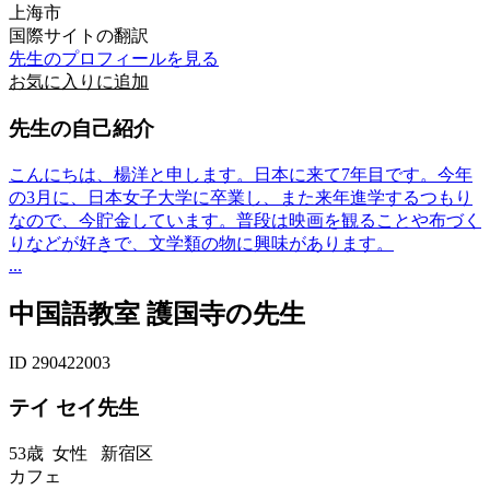
上海市
国際サイトの翻訳
先生のプロフィールを見る
お気に入りに追加
先生の自己紹介
こんにちは、楊洋と申します。日本に来て7年目です。今年
の3月に、日本女子大学に卒業し、また来年進学するつもり
なので、今貯金しています。普段は映画を観ることや布づく
りなどが好きで、文学類の物に興味があります。
...
中国語教室 護国寺の先生
ID 290422003
テイ セイ先生
53歳
女性
新宿区
カフェ