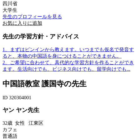
四川省
大学生
先生のプロフィールを見る
お気に入りに追加
先生の学習方針・アドバイス
1、まずはピンインから教えます。いつまでも仮名で発音す
ると、本物の中国語を身につけることができません。
2、ご希望に合わせて、具代的な学習方針を作ることができ
ます。生活向けでも、ビジネス向けでも、留学向けでも...
中国語教室 護国寺の先生
ID 320304001
ヤン ヤン先生
32歳
女性
江東区
カフェ
普通語