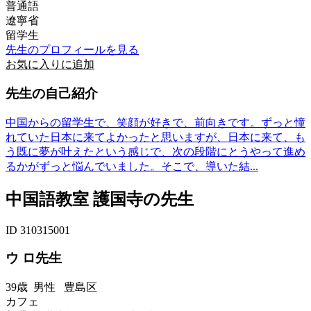
普通語
遼寧省
留学生
先生のプロフィールを見る
お気に入りに追加
先生の自己紹介
中国からの留学生で、笑顔が好きで、前向きです。ずっと憧
れていた日本に来てよかったと思いますが、日本に来て、も
う既に夢が叶えたという感じで、次の段階にとうやって進め
るかがずっと悩んでいました。そこで、導いた結...
中国語教室 護国寺の先生
ID 310315001
ウ ロ先生
39歳
男性
豊島区
カフェ