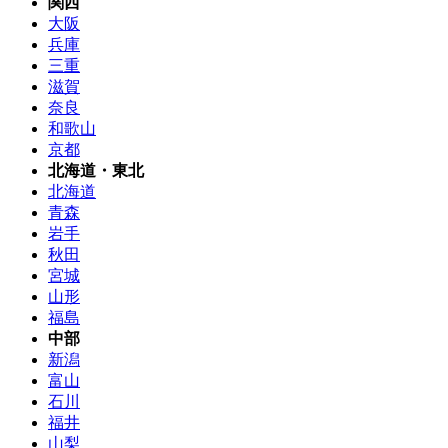
関西
大阪
兵庫
三重
滋賀
奈良
和歌山
京都
北海道・東北
北海道
青森
岩手
秋田
宮城
山形
福島
中部
新潟
富山
石川
福井
山梨