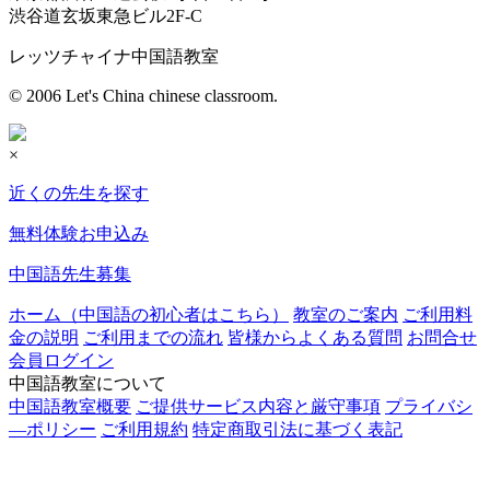
渋谷道玄坂東急ビル2F-C
レッツチャイナ中国語教室
© 2006 Let's China chinese classroom.
×
近くの先生を探す
無料体験お申込み
中国語先生募集
ホーム（中国語の初心者はこちら）
教室のご案内
ご利用料
金の説明
ご利用までの流れ
皆様からよくある質問
お問合せ
会員ログイン
中国語教室について
中国語教室概要
ご提供サービス内容と厳守事項
プライバシ
―ポリシー
ご利用規約
特定商取引法に基づく表記