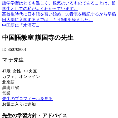
語学学習はとても難しく、根気のいるものであることは、留
学生としての私がよくわかっています。
高校生時代に日本語を習い始め、50音表を暗記するから早稲
田大学に入学するまでは、もう5年を経ました。
中国語に「水滴石...
中国語教室 護国寺の先生
ID 360708001
マ ナ先生
47歳
女性
中央区
カフェ、オンライン
北京語
黒龍江省
営業
先生のプロフィールを見る
お気に入りに追加
先生の学習方針・アドバイス