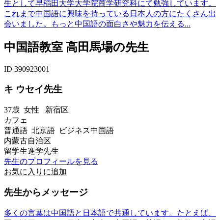
生として早稲田大学大学院商学研究科にて勉強しています。
これまで中国語に興味を持っている日本人の方にたくさん出
会いました。もっと中国語の面白さや魅力を伝える...
中国語教室 高田馬場の先生
ID 390923001
キ ウセイ先生
37歳
女性
新宿区
カフェ
普通語 北京語 ビジネス中国語
内蒙古自治区
留学生進学先生
先生のプロフィールを見る
お気に入りに追加
先生からメッセージ
多くの言葉は中国語と日本語で共通しています。たとえば、