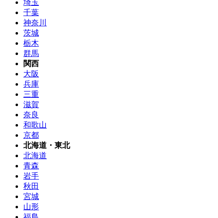
埼玉
千葉
神奈川
茨城
栃木
群馬
関西
大阪
兵庫
三重
滋賀
奈良
和歌山
京都
北海道・東北
北海道
青森
岩手
秋田
宮城
山形
福島