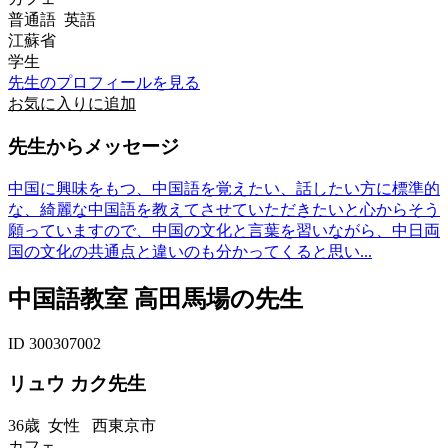
普通語 英語
江蘇省
学生
先生のプロフィールを見る
お気に入りに追加
先生からメッセージ
中国に興味をもつ、中国語を覚えたい、話したい方に標準的
な、綺麗な中国語を教えてさせていただきたいと心からそう
願っていますので、中国の文化と言葉を習いながら、中日両
国の文化の共通点と違いのも分かってくると思い...
中国語教室 高田馬場の先生
ID 300307002
リュウ カク先生
36歳
女性
西東京市
カフェ