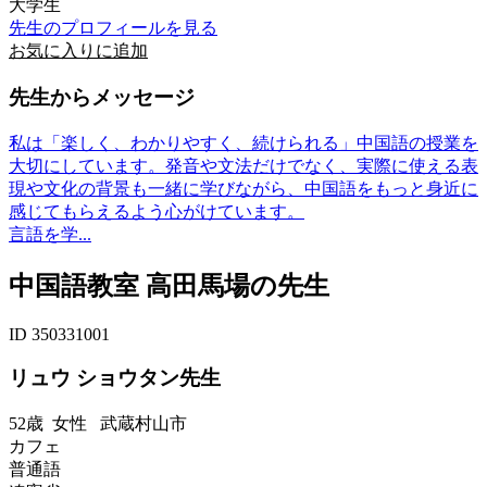
大学生
先生のプロフィールを見る
お気に入りに追加
先生からメッセージ
私は「楽しく、わかりやすく、続けられる」中国語の授業を
大切にしています。発音や文法だけでなく、実際に使える表
現や文化の背景も一緒に学びながら、中国語をもっと身近に
感じてもらえるよう心がけています。
言語を学...
中国語教室 高田馬場の先生
ID 350331001
リュウ ショウタン先生
52歳
女性
武蔵村山市
カフェ
普通語