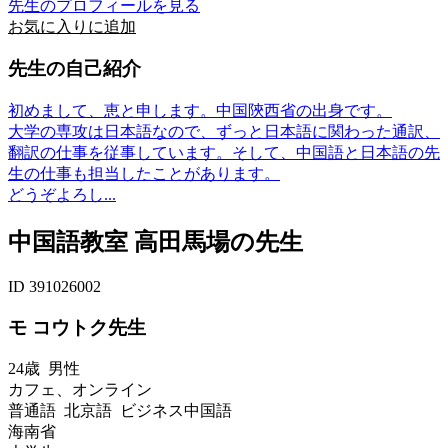
先生のプロフィールを見る
お気に入りに追加
先生の自己紹介
初めまして、恵と申します。中国陝西省の出身です。
大学の専攻は日本語なので、ずっと日本語に関わった通訳、
翻訳の仕事を従事しています。そして、中国語と日本語の先
生の仕事も担当したことがあります。
どうぞよろし...
中国語教室 高田馬場の先生
ID 391026002
モ コウトク先生
24歳
男性
カフェ、オンライン
普通語 北京語 ビジネス中国語
海南省