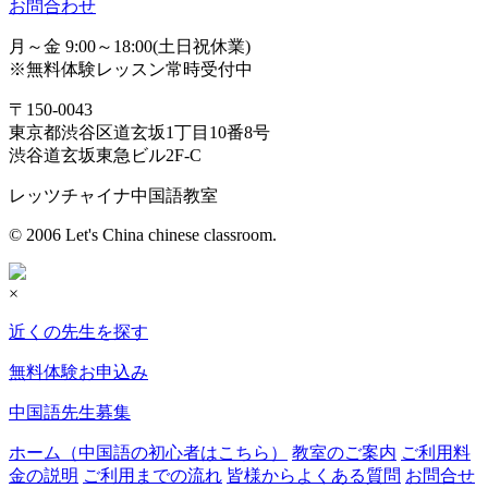
お問合わせ
月～金 9:00～18:00(土日祝休業)
※無料体験レッスン常時受付中
〒150-0043
東京都渋谷区道玄坂1丁目10番8号
渋谷道玄坂東急ビル2F-C
レッツチャイナ中国語教室
© 2006 Let's China chinese classroom.
×
近くの先生を探す
無料体験お申込み
中国語先生募集
ホーム（中国語の初心者はこちら）
教室のご案内
ご利用料
金の説明
ご利用までの流れ
皆様からよくある質問
お問合せ