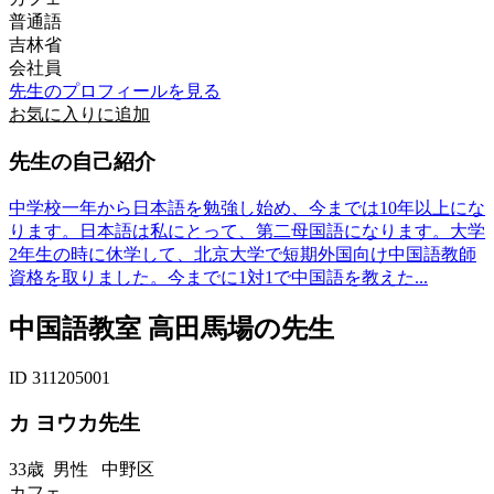
普通語
吉林省
会社員
先生のプロフィールを見る
お気に入りに追加
先生の自己紹介
中学校一年から日本語を勉強し始め、今までは10年以上にな
ります。日本語は私にとって、第二母国語になります。大学
2年生の時に休学して、北京大学で短期外国向け中国語教師
資格を取りました。今までに1対1で中国語を教えた...
中国語教室 高田馬場の先生
ID 311205001
カ ヨウカ先生
33歳
男性
中野区
カフェ