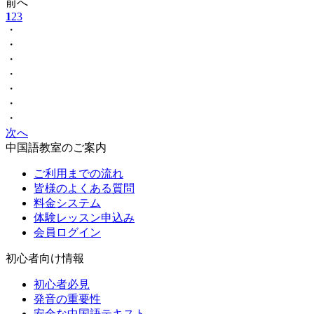
前へ
1
2
3
・
・
・
・
・
・
・
次へ
中国語教室のご案内
ご利用までの流れ
皆様のよくある質問
料金システム
体験レッスン申込み
会員ログイン
初心者向け情報
初心者必見
発音の重要性
安全な中国語テキスト