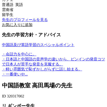
普通語 英語
雲南省
留学生
先生のプロフィールを見る
お気に入りに追加
先生の学習方針・アドバイス
中国語及び英語学習のスペシャルポイント
・会話力を中心に。
・日本語と中国語の音声学の違いから、ピンインの発音コツ
で日本人が苦手な発音を克服する。
・軽い雰囲気で恥ずかしがらずに話し始まる。
・一番使いや...
中国語教室 高田馬場の先生
ID 320317002
リ ギンボー先生