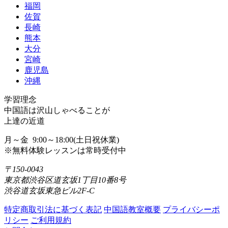
福岡
佐賀
長崎
熊本
大分
宮崎
鹿児島
沖縄
学習理念
中国語は沢山しゃべることが
上達の近道
月～金 9:00～18:00(土日祝休業)
※無料体験レッスンは常時受付中
〒150-0043
東京都渋谷区道玄坂1丁目10番8号
渋谷道玄坂東急ビル2F-C
特定商取引法に基づく表記
中国語教室概要
プライバシーポ
リシー
ご利用規約