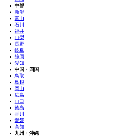
中部
新潟
富山
石川
福井
山梨
長野
岐阜
静岡
愛知
中国・四国
鳥取
島根
岡山
広島
山口
徳島
香川
愛媛
高知
九州・沖縄