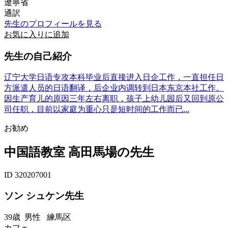
遼寧省
通訳
先生のプロフィールを見る
お気に入りに追加
先生の自己紹介
辽宁大学日语专攻本科毕业后直接进入日企工作，一直担任日
方派遣人员的日语翻译，后企业内调转到日本东京本社工作。
因生产育儿的原因三年左右离职，孩子上幼儿园后又回到原公
司任职，目前以家庭为重心只是短时间的工作而已...
お勧め
中国語教室 高田馬場の先生
ID 320207001
ソン シュケン先生
39歳
男性
練馬区
カフェ