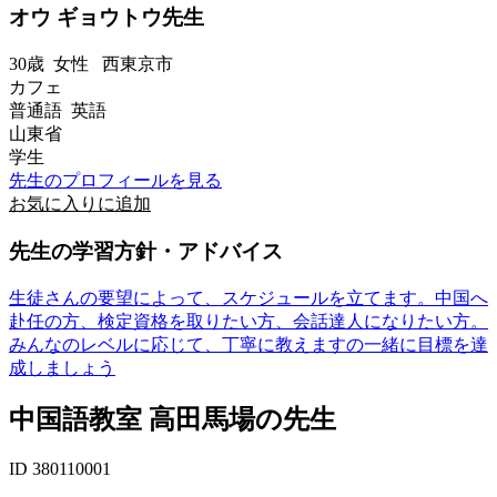
オウ ギョウトウ先生
30歳
女性
西東京市
カフェ
普通語 英語
山東省
学生
先生のプロフィールを見る
お気に入りに追加
先生の学習方針・アドバイス
生徒さんの要望によって、スケジュールを立てます。中国へ
赴任の方、検定資格を取りたい方、会話達人になりたい方。
みんなのレベルに応じて、丁寧に教えますの一緒に目標を達
成しましょう
中国語教室 高田馬場の先生
ID 380110001