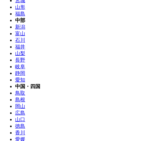
宮城
山形
福島
中部
新潟
富山
石川
福井
山梨
長野
岐阜
静岡
愛知
中国・四国
鳥取
島根
岡山
広島
山口
徳島
香川
愛媛