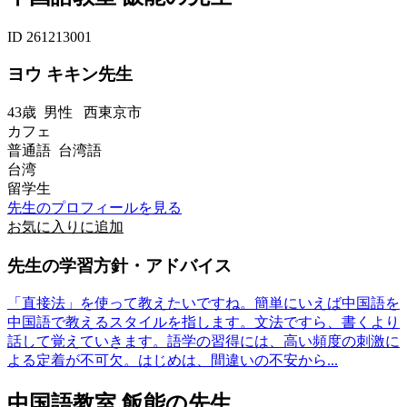
ID 261213001
ヨウ キキン先生
43歳
男性
西東京市
カフェ
普通語 台湾語
台湾
留学生
先生のプロフィールを見る
お気に入りに追加
先生の学習方針・アドバイス
「直接法」を使って教えたいですね。簡単にいえば中国語を
中国語で教えるスタイルを指します。文法ですら、書くより
話して覚えていきます。語学の習得には、高い頻度の刺激に
よる定着が不可欠。はじめは、間違いの不安から...
中国語教室 飯能の先生