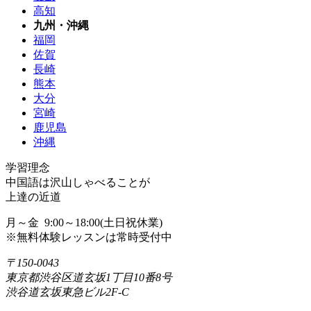
高知
九州・沖縄
福岡
佐賀
長崎
熊本
大分
宮崎
鹿児島
沖縄
学習理念
中国語は沢山しゃべることが
上達の近道
月～金 9:00～18:00(土日祝休業)
※無料体験レッスンは常時受付中
〒150-0043
東京都渋谷区道玄坂1丁目10番8号
渋谷道玄坂東急ビル2F-C