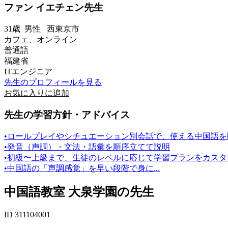
ファン イエチェン先生
31歳
男性
西東京市
カフェ、オンライン
普通語
福建省
ITエンジニア
先生のプロフィールを見る
お気に入りに追加
先生の学習方針・アドバイス
•ロールプレイやシチュエーション別会話で、使える中国語を
•発音（声調）・文法・語彙を順序立てて説明
•初級〜上級まで、生徒のレベルに応じて学習プランをカスタ
•中国語の「声調感覚」を早い段階で身に...
中国語教室 大泉学園の先生
ID 311104001