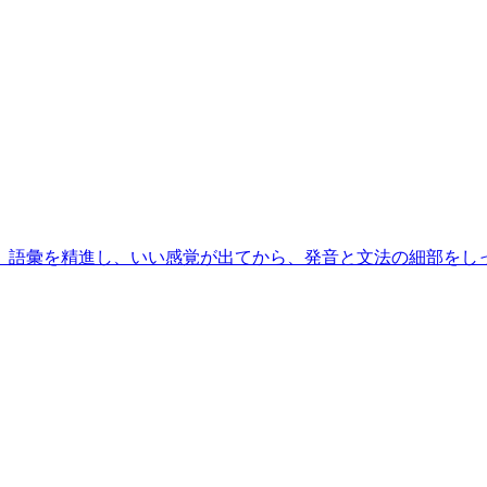
、語彙を精進し、いい感覚が出てから、発音と文法の細部をし