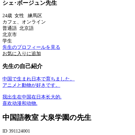
シェ･ボージュン先生
24歳
女性
練馬区
カフェ、オンライン
普通語 北京語
北京市
学生
先生のプロフィールを見る
お気に入りに追加
先生の自己紹介
中国で生まれ日本で育ちました。
アニメと動物が好きです。
我出生在中国在日本长大的.
喜欢动漫和动物.
中国語教室 大泉学園の先生
ID 391124001