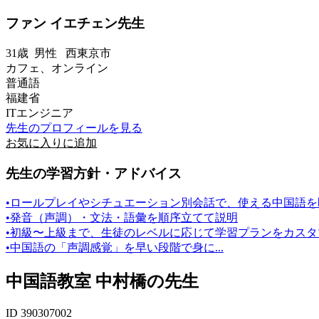
ファン イエチェン先生
31歳
男性
西東京市
カフェ、オンライン
普通語
福建省
ITエンジニア
先生のプロフィールを見る
お気に入りに追加
先生の学習方針・アドバイス
•ロールプレイやシチュエーション別会話で、使える中国語を
•発音（声調）・文法・語彙を順序立てて説明
•初級〜上級まで、生徒のレベルに応じて学習プランをカスタ
•中国語の「声調感覚」を早い段階で身に...
中国語教室 中村橋の先生
ID 390307002