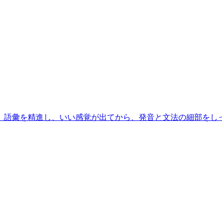
、語彙を精進し、いい感覚が出てから、発音と文法の細部をし