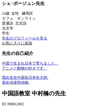
シェ･ボージュン先生
24歳
女性
練馬区
カフェ、オンライン
普通語 北京語
北京市
学生
先生のプロフィールを見る
お気に入りに追加
先生の自己紹介
中国で生まれ日本で育ちました。
アニメと動物が好きです。
我出生在中国在日本长大的.
喜欢动漫和动物.
中国語教室 中村橋の先生
ID 390812002