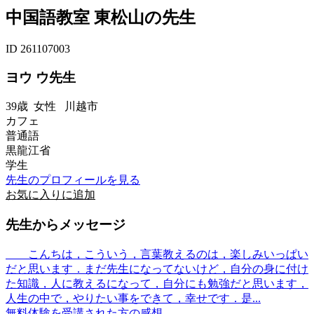
中国語教室 東松山の先生
ID 261107003
ヨウ ウ先生
39歳
女性
川越市
カフェ
普通語
黒龍江省
学生
先生のプロフィールを見る
お気に入りに追加
先生からメッセージ
こんちは，こういう，言葉教えるのは，楽しみいっぱい
だと思います．まだ先生になってないけど，自分の身に付け
た知識，人に教えるになって，自分にも勉強だと思います，
人生の中で，やりたい事をできて，幸せです．是...
無料体験を受講された方の感想