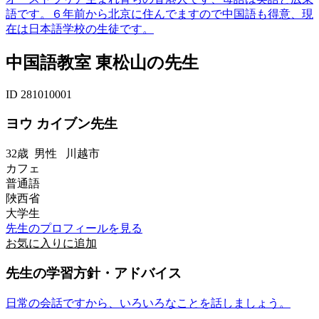
語です。６年前から北京に住んでますので中国語も得意、現
在は日本語学校の生徒です。
中国語教室 東松山の先生
ID 281010001
ヨウ カイブン先生
32歳
男性
川越市
カフェ
普通語
陜西省
大学生
先生のプロフィールを見る
お気に入りに追加
先生の学習方針・アドバイス
日常の会話ですから、いろいろなことを話しましょう。