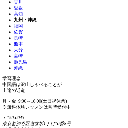
香川
愛媛
高知
九州・沖縄
福岡
佐賀
長崎
熊本
大分
宮崎
鹿児島
沖縄
学習理念
中国語は沢山しゃべることが
上達の近道
月～金 9:00～18:00(土日祝休業)
※無料体験レッスンは常時受付中
〒150-0043
東京都渋谷区道玄坂1丁目10番8号