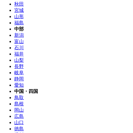
秋田
宮城
山形
福島
中部
新潟
富山
石川
福井
山梨
長野
岐阜
静岡
愛知
中国・四国
鳥取
島根
岡山
広島
山口
徳島