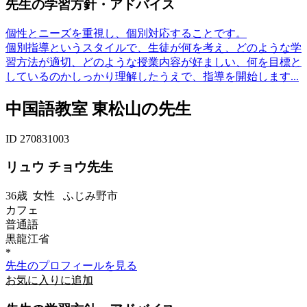
先生の学習方針・アドバイス
個性とニーズを重視し、個別対応することです。
個別指導というスタイルで、生徒が何を考え、どのような学
習方法が適切、どのような授業内容が好ましい、何を目標と
しているのかしっかり理解したうえで、指導を開始します...
中国語教室 東松山の先生
ID 270831003
リュウ チョウ先生
36歳
女性
ふじみ野市
カフェ
普通語
黒龍江省
*
先生のプロフィールを見る
お気に入りに追加