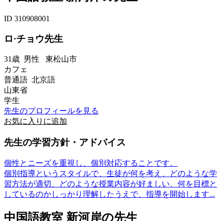
ID 310908001
ロ·チョウ先生
31歳
男性
東松山市
カフェ
普通語 北京語
山東省
学生
先生のプロフィールを見る
お気に入りに追加
先生の学習方針・アドバイス
個性とニーズを重視し、個別対応することです。
個別指導というスタイルで、生徒が何を考え、どのような学
習方法が適切、どのような授業内容が好ましい、何を目標と
しているのかしっかり理解したうえで、指導を開始します...
中国語教室 新河岸の先生