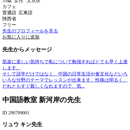
33歳
女性
文京区
カフェ
普通語 広東語
陜西省
フリー
先生のプロフィールを見る
お気に入りに追加
先生からメッセージ
気楽に楽しい気持ちで私について勉強すればとても早く上達
します。
そして語学だけではなく、中国の日常生活や食文化などいろ
いろな分野のテーマでレッスンが出来ます。性格は明るく、
だれともすぐ親しくなれますので、気...
中国語教室 新河岸の先生
ID 290709001
リュウ キン先生