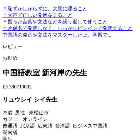
＊恥ずかしがらずに、大胆に喋ること
＊大声で正しい発音をすること
＊習った言葉や文法などを繰り返して使うこと
＊片仮名で発音しなく、しっかりピンインで発音すること
中国語の発音や文法をマスターした上、学習で...
レビュー
お勧め
中国語教室 新河岸の先生
ID 380719002
リュウシイ シイ先生
25歳
男性
東松山市
カフェ、オンライン
普通語 北京語 広東語 台湾語 ビジネス中国語
湖南省
学生