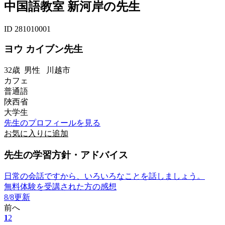
中国語教室 新河岸の先生
ID 281010001
ヨウ カイブン先生
32歳
男性
川越市
カフェ
普通語
陜西省
大学生
先生のプロフィールを見る
お気に入りに追加
先生の学習方針・アドバイス
日常の会話ですから、いろいろなことを話しましょう。
無料体験を受講された方の感想
8/8更新
前へ
1
2