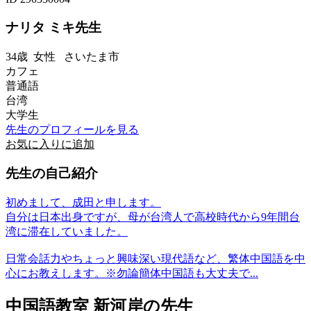
ナリタ ミキ先生
34歳
女性
さいたま市
カフェ
普通語
台湾
大学生
先生のプロフィールを見る
お気に入りに追加
先生の自己紹介
初めまして、成田と申します。
自分は日本出身ですが、母が台湾人で高校時代から9年間台
湾に滞在していました。
日常会話力やちょっと興味深い現代語など、繁体中国語を中
心にお教えします。※勿論簡体中国語も大丈夫で...
中国語教室 新河岸の先生