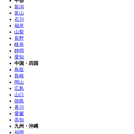
中部
新潟
富山
石川
福井
山梨
長野
岐阜
静岡
愛知
中国・四国
鳥取
島根
岡山
広島
山口
徳島
香川
愛媛
高知
九州・沖縄
福岡