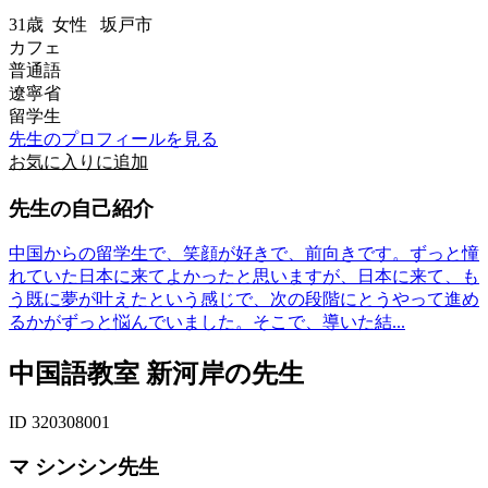
31歳
女性
坂戸市
カフェ
普通語
遼寧省
留学生
先生のプロフィールを見る
お気に入りに追加
先生の自己紹介
中国からの留学生で、笑顔が好きで、前向きです。ずっと憧
れていた日本に来てよかったと思いますが、日本に来て、も
う既に夢が叶えたという感じで、次の段階にとうやって進め
るかがずっと悩んでいました。そこで、導いた結...
中国語教室 新河岸の先生
ID 320308001
マ シンシン先生