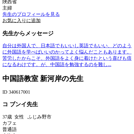
陜西省
主婦
先生のプロフィールを見る
お気に入りに追加
先生からメッセージ
自分は外国人で、日本語でもいいし英語でもいい、どのよう
に外国語を学べばいいのかってよく悩んだこともあります。
苦労したからこそ、外国語をよく身に着けたという喜びも倍
になるわけです。が、中国語を勉強するのを難し...
中国語教室 新河岸の先生
ID 340617001
コ ブンイ先生
37歳
女性
ふじみ野市
カフェ
普通語