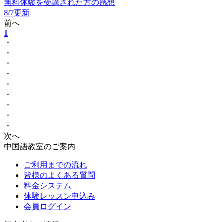
無料体験を受講された方の感想
8/7更新
前へ
1
・
・
・
・
・
・
・
・
・
次へ
中国語教室のご案内
ご利用までの流れ
皆様のよくある質問
料金システム
体験レッスン申込み
会員ログイン