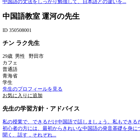
中国語の文法をしっかり勉強して、日本語との違いを...
中国語教室 運河の先生
ID 350508001
チン ラク先生
29歳
男性
野田市
カフェ
普通語
青海省
学生
先生のプロフィールを見る
お気に入りに追加
先生の学習方針・アドバイス
私の授業で、できるだけ中国語で話しましょう。私もできる
初心者の方には、最初からきれいな中国語の発音基礎を身に
聞く、話す，それぞれ...