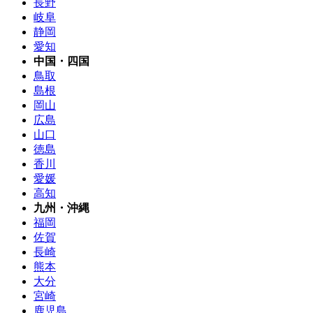
長野
岐阜
静岡
愛知
中国・四国
鳥取
島根
岡山
広島
山口
徳島
香川
愛媛
高知
九州・沖縄
福岡
佐賀
長崎
熊本
大分
宮崎
鹿児島