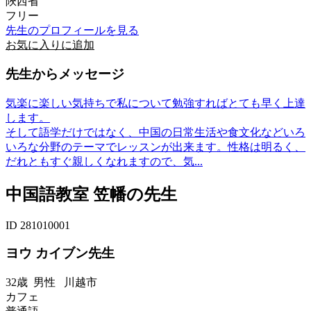
陜西省
フリー
先生のプロフィールを見る
お気に入りに追加
先生からメッセージ
気楽に楽しい気持ちで私について勉強すればとても早く上達
します。
そして語学だけではなく、中国の日常生活や食文化などいろ
いろな分野のテーマでレッスンが出来ます。性格は明るく、
だれともすぐ親しくなれますので、気...
中国語教室 笠幡の先生
ID 281010001
ヨウ カイブン先生
32歳
男性
川越市
カフェ