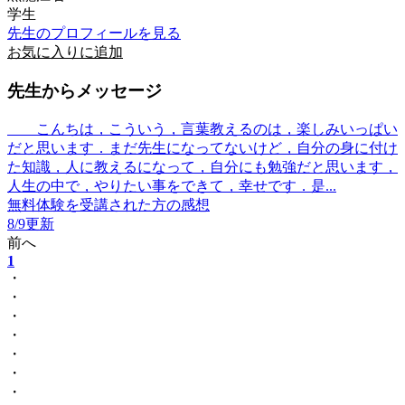
学生
先生のプロフィールを見る
お気に入りに追加
先生からメッセージ
こんちは，こういう，言葉教えるのは，楽しみいっぱい
だと思います．まだ先生になってないけど，自分の身に付け
た知識，人に教えるになって，自分にも勉強だと思います，
人生の中で，やりたい事をできて，幸せです．是...
無料体験を受講された方の感想
8/9更新
前へ
1
・
・
・
・
・
・
・