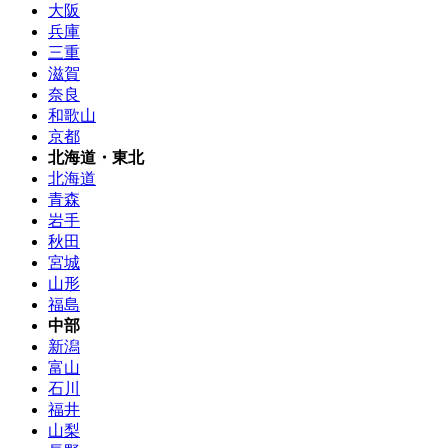
大阪
兵庫
三重
滋賀
奈良
和歌山
京都
北海道・東北
北海道
青森
岩手
秋田
宮城
山形
福島
中部
新潟
富山
石川
福井
山梨