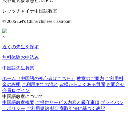
渋谷道玄坂東急ビル2F-C
レッツチャイナ中国語教室
© 2006 Let's China chinese classroom.
×
近くの先生を探す
無料体験お申込み
中国語先生募集
ホーム（中国語の初心者はこちら）
教室のご案内
ご利用料
金の説明
ご利用までの流れ
皆様からよくある質問
お問合せ
会員ログイン
中国語教室について
中国語教室概要
ご提供サービス内容と厳守事項
プライバシ
―ポリシー
ご利用規約
特定商取引法に基づく表記