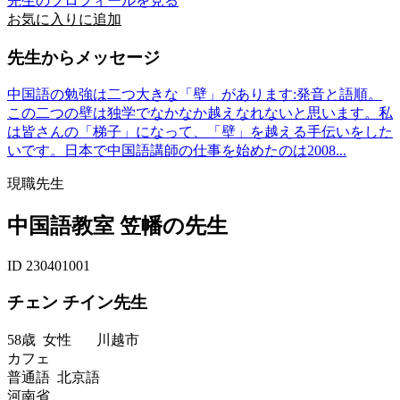
先生のプロフィールを見る
お気に入りに追加
先生からメッセージ
中国語の勉強は二つ大きな「壁」があります:発音と語順。
この二つの壁は独学でなかなか越えなれないと思います。私
は皆さんの「梯子」になって、「壁」を越える手伝いをした
いです。日本で中国語講師の仕事を始めたのは2008...
現職先生
中国語教室 笠幡の先生
ID 230401001
チェン チイン先生
58歳
女性
川越市
カフェ
普通語 北京語
河南省