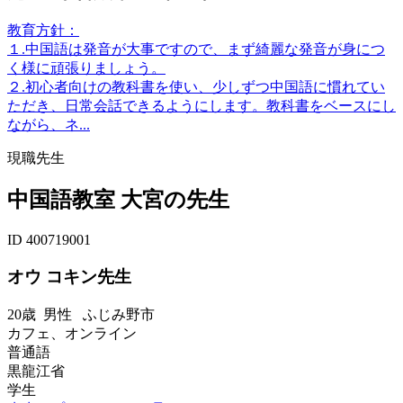
教育方針：
１.中国語は発音が大事ですので、まず綺麗な発音が身につ
く様に頑張りましょう。
２.初心者向けの教科書を使い、少しずつ中国語に慣れてい
ただき、日常会話できるようにします。教科書をベースにし
ながら、ネ...
現職先生
中国語教室 大宮の先生
ID 400719001
オウ コキン先生
20歳
男性
ふじみ野市
カフェ、オンライン
普通語
黒龍江省
学生