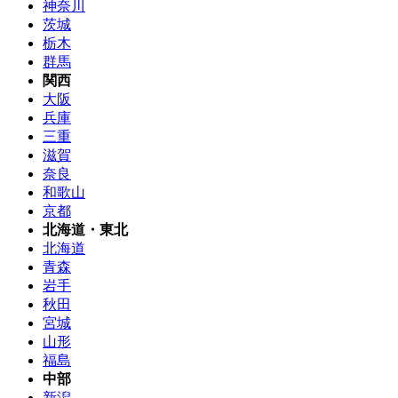
神奈川
茨城
栃木
群馬
関西
大阪
兵庫
三重
滋賀
奈良
和歌山
京都
北海道・東北
北海道
青森
岩手
秋田
宮城
山形
福島
中部
新潟