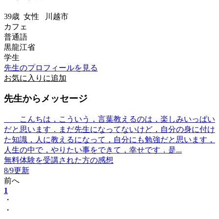
39歳
女性
川越市
カフェ
普通語
黒龍江省
学生
先生のプロフィールを見る
お気に入りに追加
先生からメッセージ
こんちは，こういう，言葉教えるのは，楽しみいっぱい
だと思います．まだ先生になってないけど，自分の身に付け
た知識，人に教えるになって，自分にも勉強だと思います，
人生の中で，やりたい事をできて，幸せです．是...
無料体験を受講された方の感想
8/9更新
前へ
1
・
・