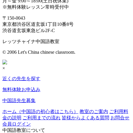
月～金 9:00～18:00(土日祝休業)
※無料体験レッスン常時受付中
〒150-0043
東京都渋谷区道玄坂1丁目10番8号
渋谷道玄坂東急ビル2F-C
レッツチャイナ中国語教室
© 2006 Let's China chinese classroom.
×
近くの先生を探す
無料体験お申込み
中国語先生募集
ホーム（中国語の初心者はこちら）
教室のご案内
ご利用料
金の説明
ご利用までの流れ
皆様からよくある質問
お問合せ
会員ログイン
中国語教室について