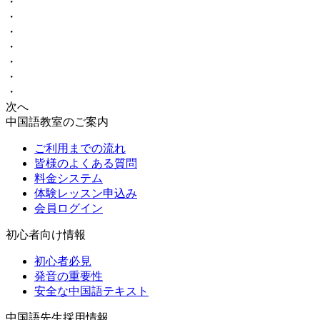
・
・
・
・
・
・
・
次へ
中国語教室のご案内
ご利用までの流れ
皆様のよくある質問
料金システム
体験レッスン申込み
会員ログイン
初心者向け情報
初心者必見
発音の重要性
安全な中国語テキスト
中国語先生採用情報