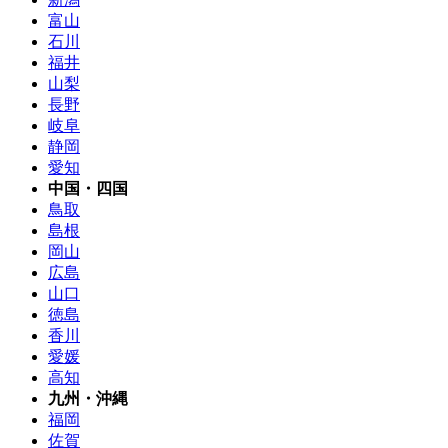
富山
石川
福井
山梨
長野
岐阜
静岡
愛知
中国・四国
鳥取
島根
岡山
広島
山口
徳島
香川
愛媛
高知
九州・沖縄
福岡
佐賀