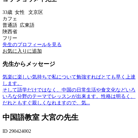
33歳
女性
文京区
カフェ
普通語 広東語
陜西省
フリー
先生のプロフィールを見る
お気に入りに追加
先生からメッセージ
気楽に楽しい気持ちで私について勉強すればとても早く上達
します。
そして語学だけではなく、中国の日常生活や食文化などいろ
いろな分野のテーマでレッスンが出来ます。性格は明るく、
だれともすぐ親しくなれますので、気...
中国語教室 大宮の先生
ID 290424002