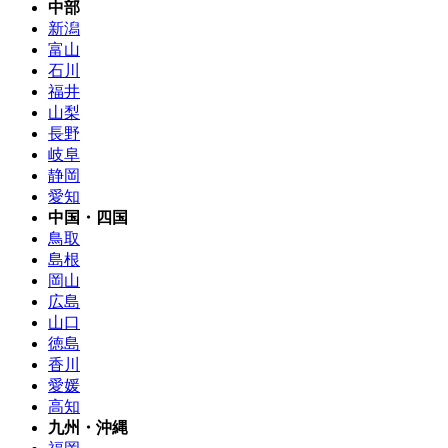
中部
新潟
富山
石川
福井
山梨
長野
岐阜
静岡
愛知
中国・四国
鳥取
島根
岡山
広島
山口
徳島
香川
愛媛
高知
九州・沖縄