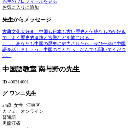
先生のプロフィールを見る
お気に入りに追加
先生からメッセージ
古典文化大好き、中国も日本も古い歴史と伝統なものが好き
で、よく歴史的遺跡と宮殿などを旅に出る。
もし、あなたも中国の歴史に魅力されたら、ぜひ一緒に中国
語を話しましょう。中国のことなら、なんでも聞いてくださ
い。
中国語教室 南与野の先生
ID 400314001
グ ワンニ先生
24歳
女性
江東区
カフェ、オンライン
普通語
黒龍江省