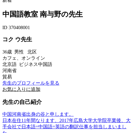
新着
中国語教室 南与野の先生
ID 370408001
コク ウ先生
36歳
男性
北区
カフェ、オンライン
北京語 ビジネス中国語
河南省
貿易
先生のプロフィールを見る
お気に入りに追加
先生の自己紹介
中国河南省出身の谷と申します。
日本在住11年間なります、2017年広島大学大学院卒業後、大
手会社で日本語=中国語=英語の翻訳仕事を担当しまいまし
た。