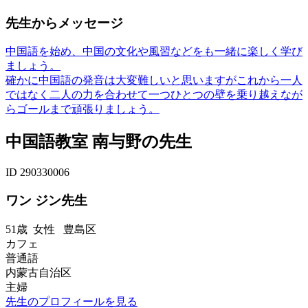
先生からメッセージ
中国語を始め、中国の文化や風習などをも一緒に楽しく学び
ましょう。
確かに中国語の発音は大変難しいと思いますがこれから一人
ではなく二人の力を合わせて一つひとつの壁を乗り越えなが
らゴールまで頑張りましょう。
中国語教室 南与野の先生
ID 290330006
ワン ジン先生
51歳
女性
豊島区
カフェ
普通語
内蒙古自治区
主婦
先生のプロフィールを見る