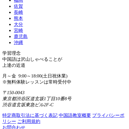
福岡
佐賀
長崎
熊本
大分
宮崎
鹿児島
沖縄
学習理念
中国語は沢山しゃべることが
上達の近道
月～金 9:00～18:00(土日祝休業)
※無料体験レッスンは常時受付中
〒150-0043
東京都渋谷区道玄坂1丁目10番8号
渋谷道玄坂東急ビル2F-C
特定商取引法に基づく表記
中国語教室概要
プライバシーポ
リシー
ご利用規約
お問合わせ