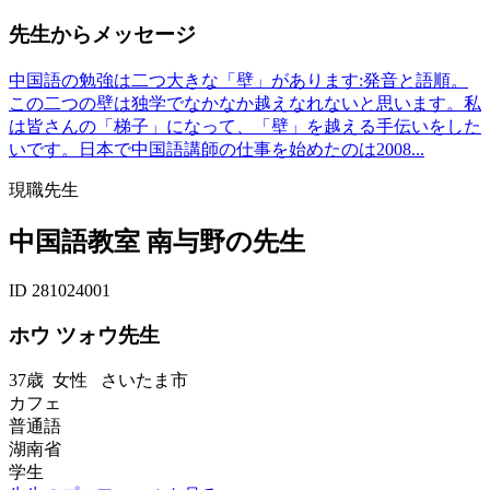
先生からメッセージ
中国語の勉強は二つ大きな「壁」があります:発音と語順。
この二つの壁は独学でなかなか越えなれないと思います。私
は皆さんの「梯子」になって、「壁」を越える手伝いをした
いです。日本で中国語講師の仕事を始めたのは2008...
現職先生
中国語教室 南与野の先生
ID 281024001
ホウ ツォウ先生
37歳
女性
さいたま市
カフェ
普通語
湖南省
学生