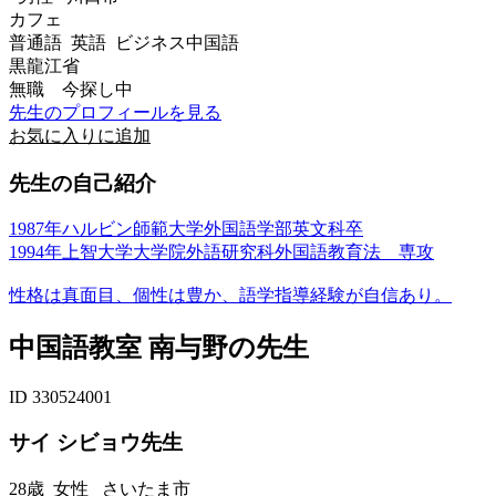
カフェ
普通語 英語 ビジネス中国語
黒龍江省
無職 今探し中
先生のプロフィールを見る
お気に入りに追加
先生の自己紹介
1987年ハルビン師範大学外国語学部英文科卒
1994年上智大学大学院外語研究科外国語教育法 専攻
性格は真面目、個性は豊か、語学指導経験が自信あり。
中国語教室 南与野の先生
ID 330524001
サイ シビョウ先生
28歳
女性
さいたま市