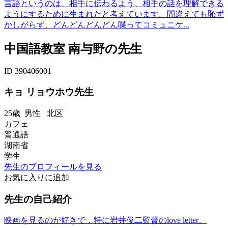
言語というのは、相手に伝わるよう、相手の話を理解できる
ようにするために生まれたと考えています。間違えても恥ず
かしがらず、どんどんどんどん喋ってコミュニケ...
中国語教室 南与野の先生
ID 390406001
キョ リョウホウ先生
25歳
男性
北区
カフェ
普通語
湖南省
学生
先生のプロフィールを見る
お気に入りに追加
先生の自己紹介
映画を見るのが好きで，特に岩井俊二監督のlove letter。