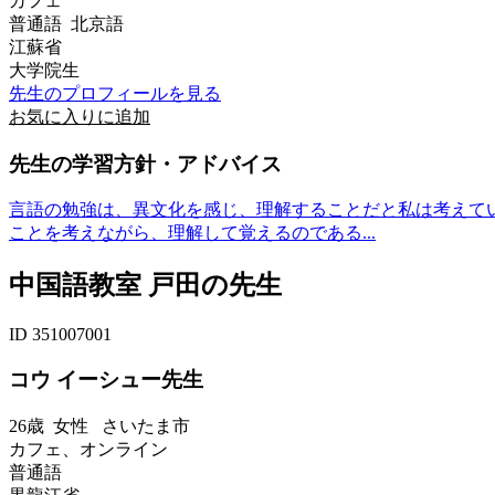
カフェ
普通語 北京語
江蘇省
大学院生
先生のプロフィールを見る
お気に入りに追加
先生の学習方針・アドバイス
言語の勉強は、異文化を感じ、理解することだと私は考えて
ことを考えながら、理解して覚えるのである...
中国語教室 戸田の先生
ID 351007001
コウ イーシュー先生
26歳
女性
さいたま市
カフェ、オンライン
普通語