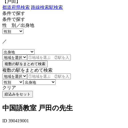
【戸田】
都道府県検索
路線検索
駅検索
条件で探す
条件で探す
性 別／出身地
／
複数の駅をまとめて検索
クリア
中国語教室 戸田の先生
ID 390419001