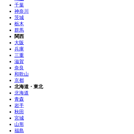
千葉
神奈川
茨城
栃木
群馬
関西
大阪
兵庫
三重
滋賀
奈良
和歌山
京都
北海道・東北
北海道
青森
岩手
秋田
宮城
山形
福島