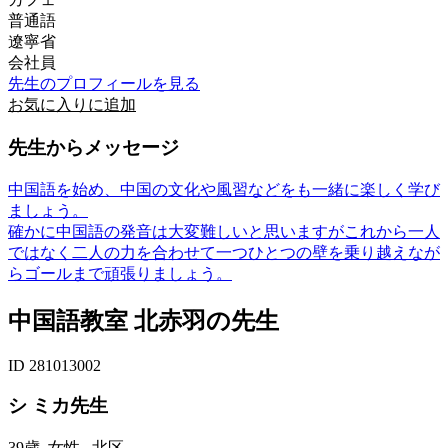
普通語
遼寧省
会社員
先生のプロフィールを見る
お気に入りに追加
先生からメッセージ
中国語を始め、中国の文化や風習などをも一緒に楽しく学び
ましょう。
確かに中国語の発音は大変難しいと思いますがこれから一人
ではなく二人の力を合わせて一つひとつの壁を乗り越えなが
らゴールまで頑張りましょう。
中国語教室 北赤羽の先生
ID 281013002
シ ミカ先生
39歳
女性
北区