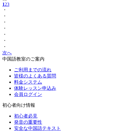
1
2
3
・
・
・
・
・
・
・
次へ
中国語教室のご案内
ご利用までの流れ
皆様のよくある質問
料金システム
体験レッスン申込み
会員ログイン
初心者向け情報
初心者必見
発音の重要性
安全な中国語テキスト