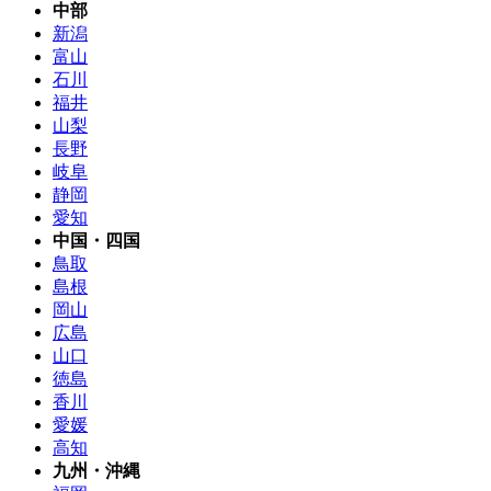
中部
新潟
富山
石川
福井
山梨
長野
岐阜
静岡
愛知
中国・四国
鳥取
島根
岡山
広島
山口
徳島
香川
愛媛
高知
九州・沖縄