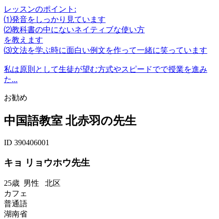
レッスンのポイント:
⑴発音をしっかり見ています
⑵教科書の中にないネイティブな使い方
を教えます
⑶文法を学ぶ時に面白い例文を作って一緒に笑っています
私は原則として生徒が望む方式やスピードでで授業を進み
た...
お勧め
中国語教室 北赤羽の先生
ID 390406001
キョ リョウホウ先生
25歳
男性
北区
カフェ
普通語
湖南省