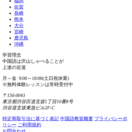
福岡
佐賀
長崎
熊本
大分
宮崎
鹿児島
沖縄
学習理念
中国語は沢山しゃべることが
上達の近道
月～金 9:00～18:00(土日祝休業)
※無料体験レッスンは常時受付中
〒150-0043
東京都渋谷区道玄坂1丁目10番8号
渋谷道玄坂東急ビル2F-C
特定商取引法に基づく表記
中国語教室概要
プライバシーポ
リシー
ご利用規約
お問合わせ