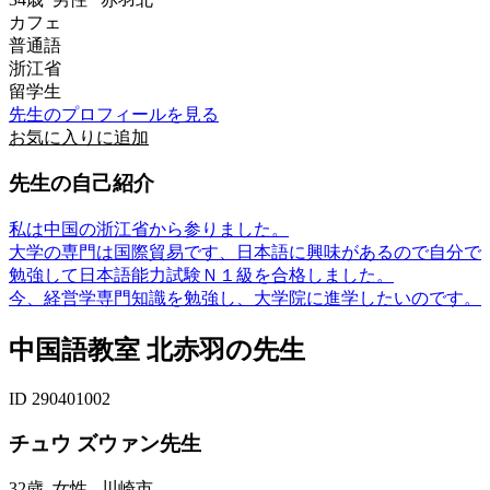
カフェ
普通語
浙江省
留学生
先生のプロフィールを見る
お気に入りに追加
先生の自己紹介
私は中国の浙江省から参りました。
大学の専門は国際貿易です、日本語に興味があるので自分で
勉強して日本語能力試験Ｎ１級を合格しました。
今、経営学専門知識を勉強し、大学院に進学したいのです。
中国語教室 北赤羽の先生
ID 290401002
チュウ ズウァン先生
32歳
女性
川崎市