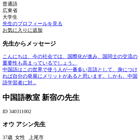
普通語
広東省
大学生
先生のプロフィールを見る
お気に入りに追加
先生からメッセージ
こんにちは、今の社会では、国際化が進み、国同士の交流の
重要性も高まっているでしょう。
中国語はこの世界で使う人が一番多い言語として、身につけ
れば自分の発展にメリットがあると思います。しかも、中国
語学習者に対...
中国語教室 新宿の先生
ID 340311002
オウ アシン先生
37歳
女性
上尾市