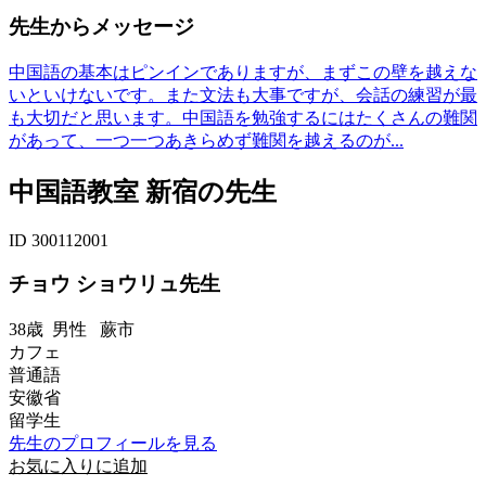
先生からメッセージ
中国語の基本はピンインでありますが、まずこの壁を越えな
いといけないです。また文法も大事ですが、会話の練習が最
も大切だと思います。中国語を勉強するにはたくさんの難関
があって、一つ一つあきらめず難関を越えるのが...
中国語教室 新宿の先生
ID 300112001
チョウ ショウリュ先生
38歳
男性
蕨市
カフェ
普通語
安徽省
留学生
先生のプロフィールを見る
お気に入りに追加