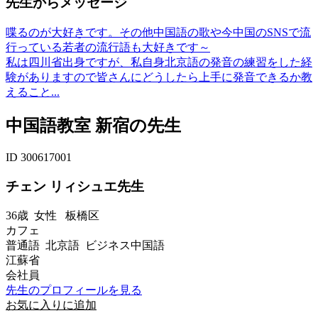
先生からメッセージ
喋るのが大好きです。その他中国語の歌や今中国のSNSで流
行っている若者の流行語も大好きです～
私は四川省出身ですが、私自身北京語の発音の練習をした経
験がありますので皆さんにどうしたら上手に発音できるか教
えること...
中国語教室 新宿の先生
ID 300617001
チェン リィシュエ先生
36歳
女性
板橋区
カフェ
普通語 北京語 ビジネス中国語
江蘇省
会社員
先生のプロフィールを見る
お気に入りに追加