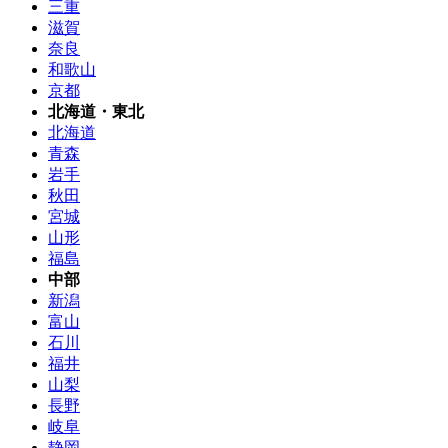
三重
滋賀
奈良
和歌山
京都
北海道・東北
北海道
青森
岩手
秋田
宮城
山形
福島
中部
新潟
富山
石川
福井
山梨
長野
岐阜
静岡