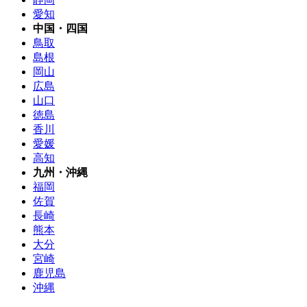
愛知
中国・四国
鳥取
島根
岡山
広島
山口
徳島
香川
愛媛
高知
九州・沖縄
福岡
佐賀
長崎
熊本
大分
宮崎
鹿児島
沖縄