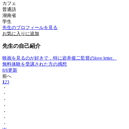
カフェ
普通語
湖南省
学生
先生のプロフィールを見る
お気に入りに追加
先生の自己紹介
映画を見るのが好きで，特に岩井俊二監督のlove letter。
無料体験を受講された方の感想
8/6更新
前へ
1
2
3
・
・
・
・
・
・
・