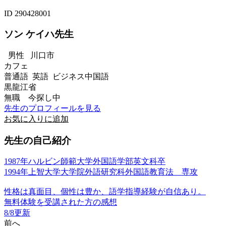
ID 290428001
ソン ケイハ先生
男性
川口市
カフェ
普通語 英語 ビジネス中国語
黒龍江省
無職 今探し中
先生のプロフィールを見る
お気に入りに追加
先生の自己紹介
1987年ハルビン師範大学外国語学部英文科卒
1994年上智大学大学院外語研究科外国語教育法 専攻
性格は真面目、個性は豊か、語学指導経験が自信あり。
無料体験を受講された方の感想
8/8更新
前へ