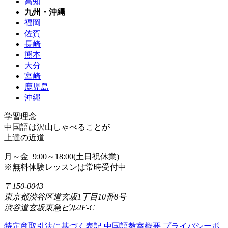
高知
九州・沖縄
福岡
佐賀
長崎
熊本
大分
宮崎
鹿児島
沖縄
学習理念
中国語は沢山しゃべることが
上達の近道
月～金 9:00～18:00(土日祝休業)
※無料体験レッスンは常時受付中
〒150-0043
東京都渋谷区道玄坂1丁目10番8号
渋谷道玄坂東急ビル2F-C
特定商取引法に基づく表記
中国語教室概要
プライバシーポ