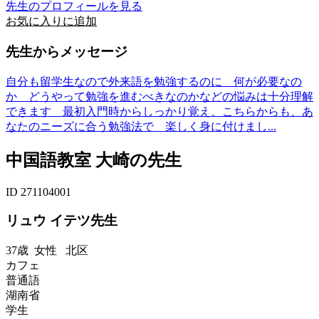
先生のプロフィールを見る
お気に入りに追加
先生からメッセージ
自分も留学生なので外来語を勉強するのに 何が必要なの
か どうやって勉強を進むべきなのかなどの悩みは十分理解
できます 最初入門時からしっかり覚え、こちらからも、あ
なたのニーズに合う勉強法で 楽しく身に付けまし...
中国語教室 大崎の先生
ID 271104001
リュウ イテツ先生
37歳
女性
北区
カフェ
普通語
湖南省
学生