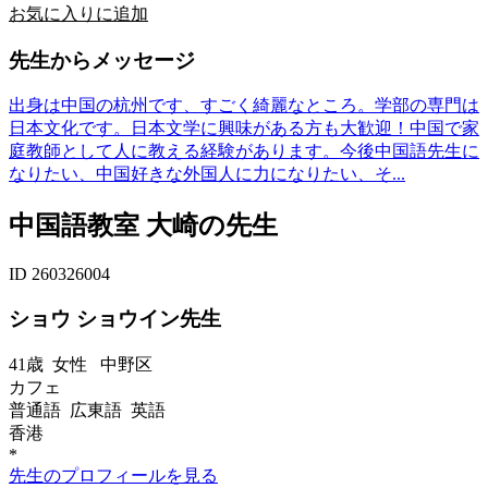
お気に入りに追加
先生からメッセージ
出身は中国の杭州です、すごく綺麗なところ。学部の専門は
日本文化です。日本文学に興味がある方も大歓迎！中国で家
庭教師として人に教える経験があります。今後中国語先生に
なりたい、中国好きな外国人に力になりたい、そ...
中国語教室 大崎の先生
ID 260326004
ショウ ショウイン先生
41歳
女性
中野区
カフェ
普通語 広東語 英語
香港
*
先生のプロフィールを見る