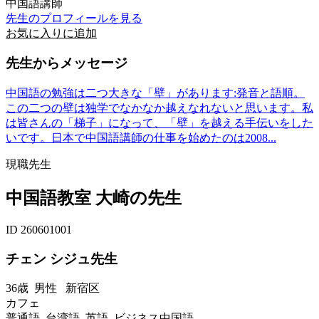
中国語講師
先生のプロフィールを見る
お気に入りに追加
先生からメッセージ
中国語の勉強は二つ大きな「壁」があります:発音と語順。
この二つの壁は独学でなかなか越えなれないと思います。私
は皆さんの「梯子」になって、「壁」を越える手伝いをした
いです。日本で中国語講師の仕事を始めたのは2008...
現職先生
中国語教室 大崎の先生
ID 260601001
チェン シジュ先生
36歳
男性
新宿区
カフェ
普通語 台湾語 英語 ビジネス中国語