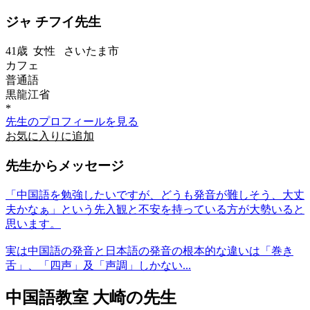
ジャ チフイ先生
41歳
女性
さいたま市
カフェ
普通語
黒龍江省
*
先生のプロフィールを見る
お気に入りに追加
先生からメッセージ
「中国語を勉強したいですが、どうも発音が難しそう、大丈
夫かなぁ」という先入観と不安を持っている方が大勢いると
思います。
実は中国語の発音と日本語の発音の根本的な違いは「巻き
舌」、「四声」及「声調」しかない...
中国語教室 大崎の先生