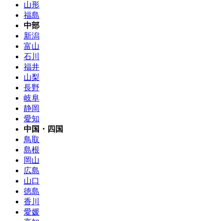
山形
福島
中部
新潟
富山
石川
福井
山梨
長野
岐阜
静岡
愛知
中国・四国
鳥取
島根
岡山
広島
山口
徳島
香川
愛媛