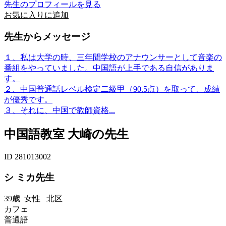
先生のプロフィールを見る
お気に入りに追加
先生からメッセージ
１、私は大学の時、三年間学校のアナウンサーとして音楽の
番組をやっていました。中国語が上手である自信がありま
す。
２、中国普通話レベル検定二級甲（90.5点）を取って、成績
が優秀です。
３、それに、中国で教師資格...
中国語教室 大崎の先生
ID 281013002
シ ミカ先生
39歳
女性
北区
カフェ
普通語