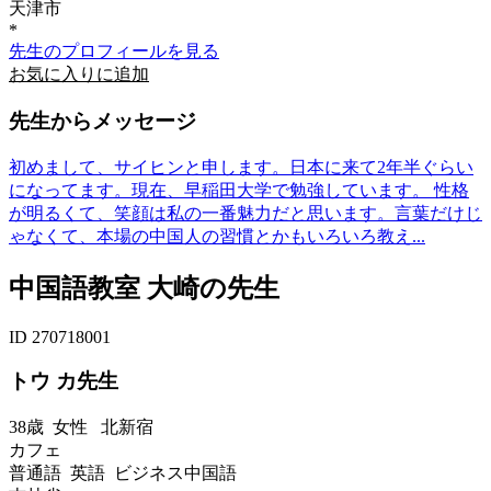
天津市
*
先生のプロフィールを見る
お気に入りに追加
先生からメッセージ
初めまして、サイヒンと申します。日本に来て2年半ぐらい
になってます。現在、早稲田大学で勉強しています。 性格
が明るくて、笑顔は私の一番魅力だと思います。言葉だけじ
ゃなくて、本場の中国人の習慣とかもいろいろ教え...
中国語教室 大崎の先生
ID 270718001
トウ カ先生
38歳
女性
北新宿
カフェ
普通語 英語 ビジネス中国語