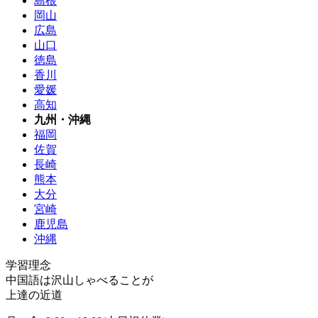
島根
岡山
広島
山口
徳島
香川
愛媛
高知
九州・沖縄
福岡
佐賀
長崎
熊本
大分
宮崎
鹿児島
沖縄
学習理念
中国語は沢山しゃべることが
上達の近道