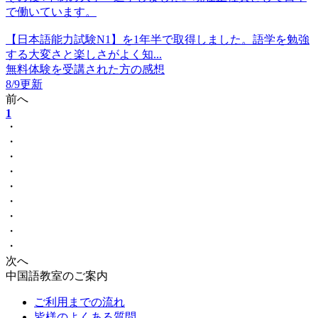
で働いています。
【日本語能力試験N1】を1年半で取得しました。語学を勉強
する大変さと楽しさがよく知...
無料体験を受講された方の感想
8/9更新
前へ
1
・
・
・
・
・
・
・
・
・
次へ
中国語教室のご案内
ご利用までの流れ
皆様のよくある質問