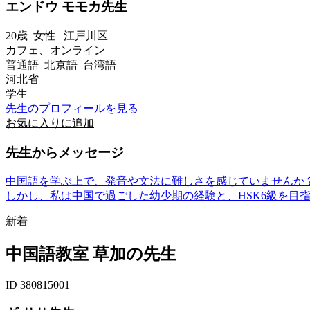
エンドウ モモカ先生
20歳
女性
江戸川区
カフェ、オンライン
普通語 北京語 台湾語
河北省
学生
先生のプロフィールを見る
お気に入りに追加
先生からメッセージ
​中国語を学ぶ上で、発音や文法に難しさを感じていませんか
しかし、私は中国で過ごした幼少期の経験と、HSK6級を目指
新着
中国語教室 草加の先生
ID 380815001