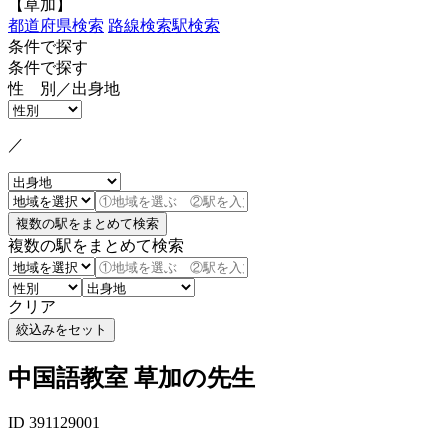
【草加】
都道府県検索
路線検索
駅検索
条件で探す
条件で探す
性 別／出身地
／
複数の駅をまとめて検索
クリア
中国語教室 草加の先生
ID 391129001