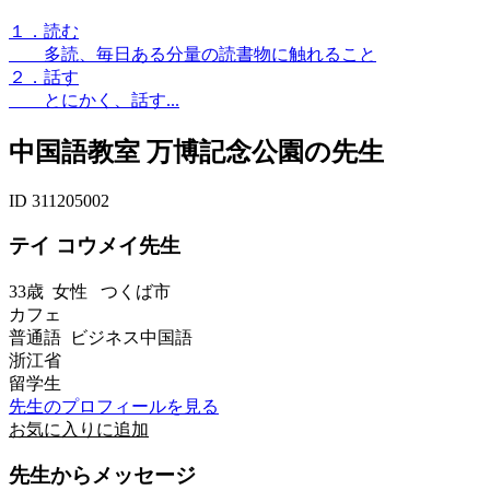
１．読む
多読、毎日ある分量の読書物に触れること
２．話す
とにかく、話す...
中国語教室 万博記念公園の先生
ID 311205002
テイ コウメイ先生
33歳
女性
つくば市
カフェ
普通語 ビジネス中国語
浙江省
留学生
先生のプロフィールを見る
お気に入りに追加
先生からメッセージ