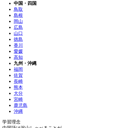
中国・四国
鳥取
島根
岡山
広島
山口
徳島
香川
愛媛
高知
九州・沖縄
福岡
佐賀
長崎
熊本
大分
宮崎
鹿児島
沖縄
学習理念
中国語は沢山しゃべることが