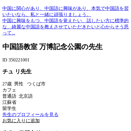
中国に関心があり、中国語に興味があり、本気で中国語を習
いたいなら、私と一緒に頑張りましょう。
中国に興味をもつ、中国語を覚えたい、話したい方に標準的
な、綺麗な中国語を教えさせていただきたいと心からそう思
って...
中国語教室 万博記念公園の先生
ID 350221001
チュ リ先生
27歳
男性
つくば市
カフェ
普通語 北京語
江蘇省
留学生
先生のプロフィールを見る
お気に入りに追加