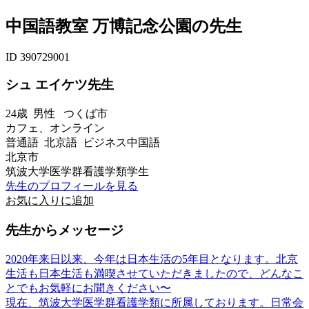
中国語教室 万博記念公園の先生
ID 390729001
シュ エイケツ先生
24歳
男性
つくば市
カフェ、オンライン
普通語 北京語 ビジネス中国語
北京市
筑波大学医学群看護学類学生
先生のプロフィールを見る
お気に入りに追加
先生からメッセージ
2020年来日以来、今年は日本生活の5年目となります。北京
生活も日本生活も満喫させていただきましたので、どんなこ
とでもお気軽にお聞きください〜
現在、筑波大学医学群看護学類に所属しております。日常会