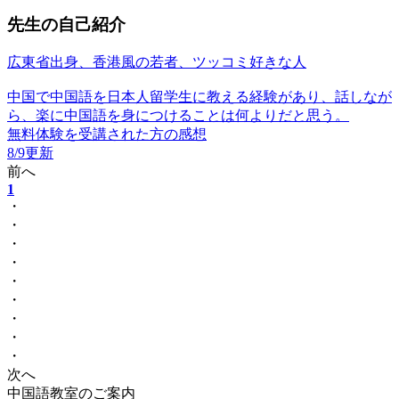
先生の自己紹介
広東省出身、香港風の若者、ツッコミ好きな人
中国で中国語を日本人留学生に教える経験があり、話しなが
ら、楽に中国語を身につけることは何よりだと思う。
無料体験を受講された方の感想
8/9更新
前へ
1
・
・
・
・
・
・
・
・
・
次へ
中国語教室のご案内