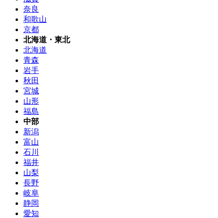
奈良
和歌山
京都
北海道・東北
北海道
青森
岩手
秋田
宮城
山形
福島
中部
新潟
富山
石川
福井
山梨
長野
岐阜
静岡
愛知