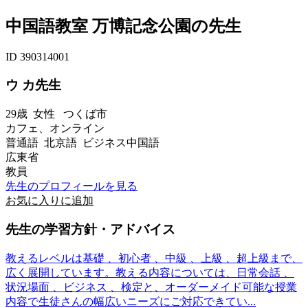
中国語教室 万博記念公園の先生
ID 390314001
ウ カ先生
29歳
女性
つくば市
カフェ、オンライン
普通語 北京語 ビジネス中国語
広東省
教員
先生のプロフィールを見る
お気に入りに追加
先生の学習方針・アドバイス
教えるレベルは基礎 、初心者 、中級 、上級 、超上級まで、
広く展開しています。教える内容については、日常会話 、
状況場面 、ビジネス 、検定と、オーダーメイド可能な授業
内容で生徒さんの幅広いニーズにご対応できてい...