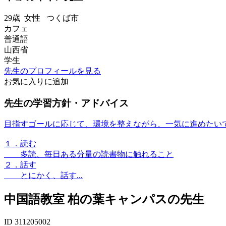
29歳
女性
つくば市
カフェ
普通語
山西省
学生
先生のプロフィールを見る
お気に入りに追加
先生の学習方針・アドバイス
目指すゴールに応じて、環境を整えながら、一気に進めたい
１．読む
多読、毎日ある分量の読書物に触れること
２．話す
とにかく、話す...
中国語教室 柏の葉キャンパスの先生
ID 311205002