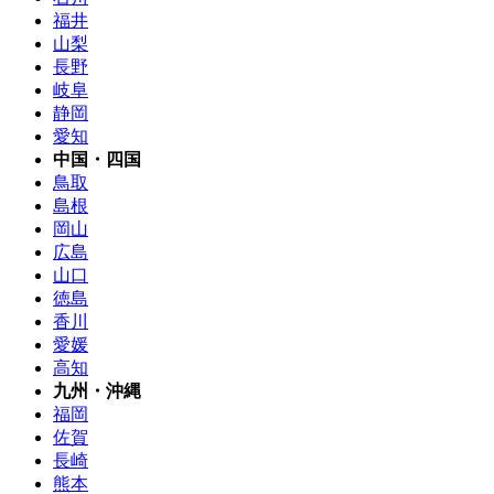
福井
山梨
長野
岐阜
静岡
愛知
中国・四国
鳥取
島根
岡山
広島
山口
徳島
香川
愛媛
高知
九州・沖縄
福岡
佐賀
長崎
熊本