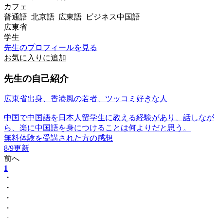
カフェ
普通語 北京語 広東語 ビジネス中国語
広東省
学生
先生のプロフィールを見る
お気に入りに追加
先生の自己紹介
広東省出身、香港風の若者、ツッコミ好きな人
中国で中国語を日本人留学生に教える経験があり、話しなが
ら、楽に中国語を身につけることは何よりだと思う。
無料体験を受講された方の感想
8/9更新
前へ
1
・
・
・
・