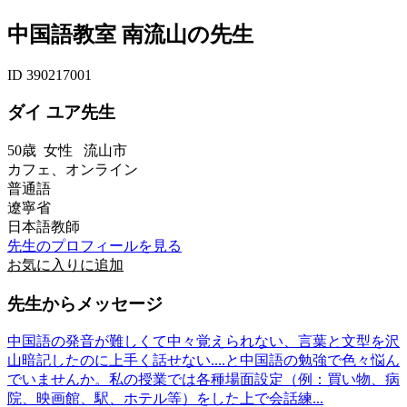
中国語教室 南流山の先生
ID 390217001
ダイ ユア先生
50歳
女性
流山市
カフェ、オンライン
普通語
遼寧省
日本語教師
先生のプロフィールを見る
お気に入りに追加
先生からメッセージ
中国語の発音が難しくて中々覚えられない、言葉と文型を沢
山暗記したのに上手く話せない....と中国語の勉強で色々悩ん
でいませんか。私の授業では各種場面設定（例：買い物、病
院、映画館、駅、ホテル等）をした上で会話練...