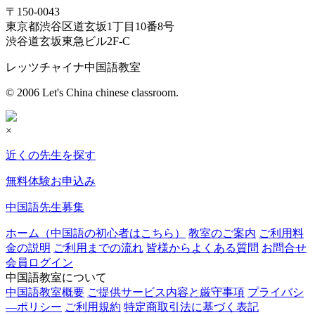
〒150-0043
東京都渋谷区道玄坂1丁目10番8号
渋谷道玄坂東急ビル2F-C
レッツチャイナ中国語教室
© 2006 Let's China chinese classroom.
×
近くの先生を探す
無料体験お申込み
中国語先生募集
ホーム（中国語の初心者はこちら）
教室のご案内
ご利用料
金の説明
ご利用までの流れ
皆様からよくある質問
お問合せ
会員ログイン
中国語教室について
中国語教室概要
ご提供サービス内容と厳守事項
プライバシ
―ポリシー
ご利用規約
特定商取引法に基づく表記