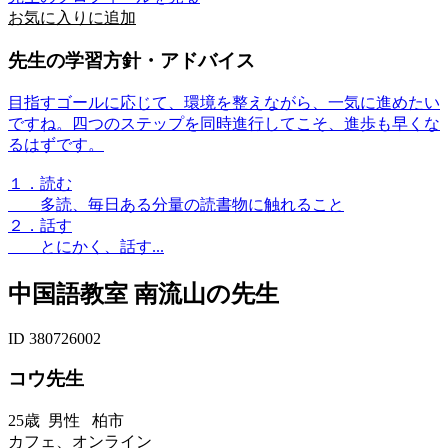
お気に入りに追加
先生の学習方針・アドバイス
目指すゴールに応じて、環境を整えながら、一気に進めたい
ですね。四つのステップを同時進行してこそ、進歩も早くな
るはずです。
１．読む
多読、毎日ある分量の読書物に触れること
２．話す
とにかく、話す...
中国語教室 南流山の先生
ID 380726002
コウ先生
25歳
男性
柏市
カフェ、オンライン