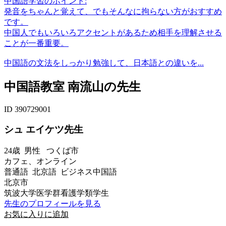
中国語学習のポイント:
発音をちゃんと覚えて、でもそんなに拘らない方がおすすめ
です。
中国人でもいろいろアクセントがあるため相手を理解させる
ことが一番重要。
中国語の文法をしっかり勉強して、日本語との違いを...
中国語教室 南流山の先生
ID 390729001
シュ エイケツ先生
24歳
男性
つくば市
カフェ、オンライン
普通語 北京語 ビジネス中国語
北京市
筑波大学医学群看護学類学生
先生のプロフィールを見る
お気に入りに追加