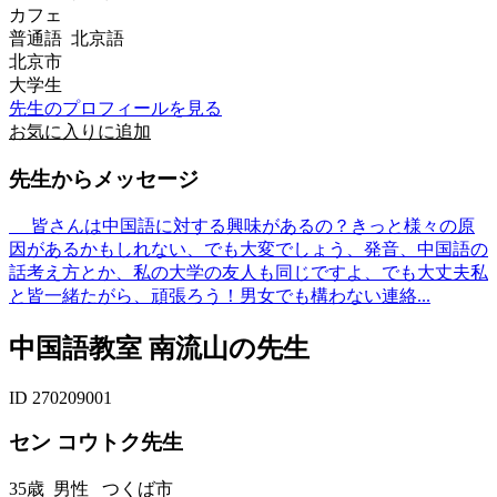
カフェ
普通語 北京語
北京市
大学生
先生のプロフィールを見る
お気に入りに追加
先生からメッセージ
皆さんは中国語に対する興味があるの？きっと様々の原
因があるかもしれない、でも大変でしょう、発音、中国語の
話考え方とか、私の大学の友人も同じですよ、でも大丈夫私
と皆一緒たがら、頑張ろう！男女でも構わない連絡...
中国語教室 南流山の先生
ID 270209001
セン コウトク先生
35歳
男性
つくば市