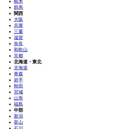
栃木
群馬
関西
大阪
兵庫
三重
滋賀
奈良
和歌山
京都
北海道・東北
北海道
青森
岩手
秋田
宮城
山形
福島
中部
新潟
富山
石川