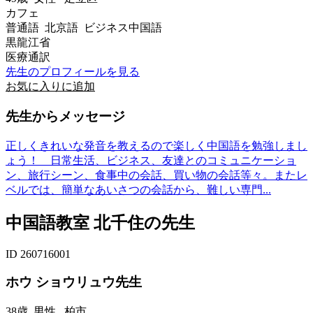
カフェ
普通語 北京語 ビジネス中国語
黒龍江省
医療通訳
先生のプロフィールを見る
お気に入りに追加
先生からメッセージ
正しくきれいな発音を教えるので楽しく中国語を勉強しまし
ょう！ 日常生活、ビジネス、友達とのコミュニケーショ
ン、旅行シーン、食事中の会話、買い物の会話等々。またレ
ベルでは、簡単なあいさつの会話から、難しい専門...
中国語教室 北千住の先生
ID 260716001
ホウ ショウリュウ先生
38歳
男性
柏市