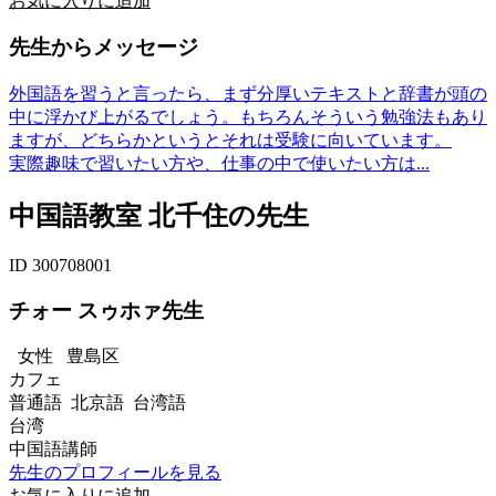
お気に入りに追加
先生からメッセージ
外国語を習うと言ったら、まず分厚いテキストと辞書が頭の
中に浮かび上がるでしょう。もちろんそういう勉強法もあり
ますが、どちらかというとそれは受験に向いています。
実際趣味で習いたい方や、仕事の中で使いたい方は...
中国語教室 北千住の先生
ID 300708001
チォー スゥホァ先生
女性
豊島区
カフェ
普通語 北京語 台湾語
台湾
中国語講師
先生のプロフィールを見る
お気に入りに追加