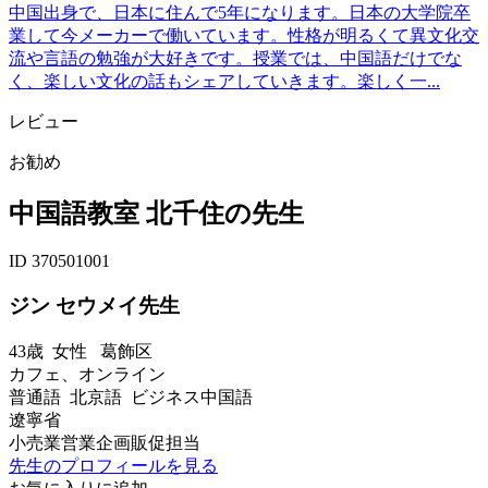
中国出身で、日本に住んで5年になります。日本の大学院卒
業して今メーカーで働いています。性格が明るくて異文化交
流や言語の勉強が大好きです。授業では、中国語だけでな
く、楽しい文化の話もシェアしていきます。楽しく一...
レビュー
お勧め
中国語教室 北千住の先生
ID 370501001
ジン セウメイ先生
43歳
女性
葛飾区
カフェ、オンライン
普通語 北京語 ビジネス中国語
遼寧省
小売業営業企画販促担当
先生のプロフィールを見る