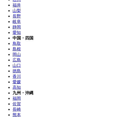
福井
山梨
長野
岐阜
静岡
愛知
中国・四国
鳥取
島根
岡山
広島
山口
徳島
香川
愛媛
高知
九州・沖縄
福岡
佐賀
長崎
熊本