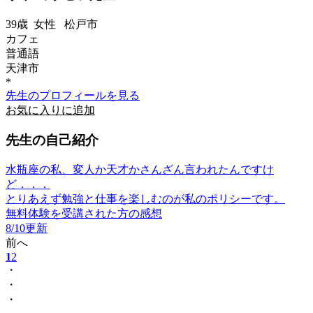
39歳
女性
松戸市
カフェ
普通語
天津市
*
先生のプロフィールを見る
お気に入りに追加
先生の自己紹介
水瓶座の私、変人か天才かさんざん言われたんですけ
ど．．．
とりあえず勉強と仕事を楽しむのが私のポリシーです。
無料体験を受講された方の感想
8/10更新
前へ
1
2
・
・
・