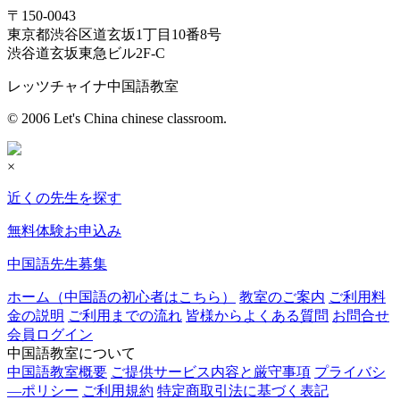
〒150-0043
東京都渋谷区道玄坂1丁目10番8号
渋谷道玄坂東急ビル2F-C
レッツチャイナ中国語教室
© 2006 Let's China chinese classroom.
×
近くの先生を探す
無料体験お申込み
中国語先生募集
ホーム（中国語の初心者はこちら）
教室のご案内
ご利用料
金の説明
ご利用までの流れ
皆様からよくある質問
お問合せ
会員ログイン
中国語教室について
中国語教室概要
ご提供サービス内容と厳守事項
プライバシ
―ポリシー
ご利用規約
特定商取引法に基づく表記