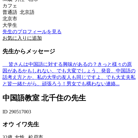
カフェ
普通語 北京語
北京市
大学生
先生のプロフィールを見る
お気に入りに追加
先生からメッセージ
皆さんは中国語に対する興味があるの？きっと様々の原
因があるかもしれない、でも大変でしょう、発音、中国語の
話考え方とか、私の大学の友人も同じですよ、でも大丈夫私
と皆一緒たがら、頑張ろう！男女でも構わない連絡...
中国語教室 北千住の先生
ID 290517003
オウ イワ先生
32歳
女性
松戸市