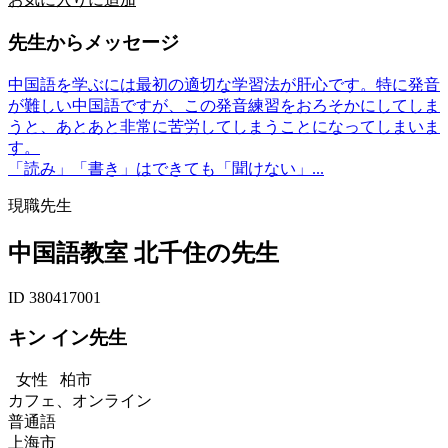
先生からメッセージ
中国語を学ぶには最初の適切な学習法が肝心です。特に発音
が難しい中国語ですが、この発音練習をおろそかにしてしま
うと、あとあと非常に苦労してしまうことになってしまいま
す。
「読み」「書き」はできても「聞けない」...
現職先生
中国語教室 北千住の先生
ID 380417001
キン イン先生
女性
柏市
カフェ、オンライン
普通語
上海市