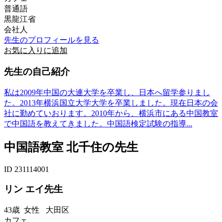
普通語
黒龍江省
会社人
先生のプロフィールを見る
お気に入りに追加
先生の自己紹介
私は2009年中国の大連大学を卒業し、日本へ留学参りまし
た。2013年横浜国立大学大学を卒業しました。現在日本の会
社に勤めていおります。2010年から、横浜市にある中国教室
で中国語を教えてきました。中国語検定試験の指導...
中国語教室 北千住の先生
ID 231114001
リン エイ先生
43歳
女性
大田区
カフェ