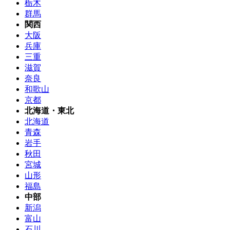
栃木
群馬
関西
大阪
兵庫
三重
滋賀
奈良
和歌山
京都
北海道・東北
北海道
青森
岩手
秋田
宮城
山形
福島
中部
新潟
富山
石川