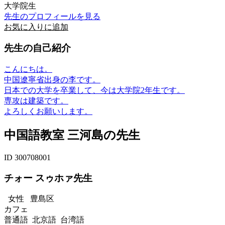
大学院生
先生のプロフィールを見る
お気に入りに追加
先生の自己紹介
こんにちは。
中国遼寧省出身の李です。
日本での大学を卒業して、今は大学院2年生です。
専攻は建築です。
よろしくお願いします。
中国語教室 三河島の先生
ID 300708001
チォー スゥホァ先生
女性
豊島区
カフェ
普通語 北京語 台湾語