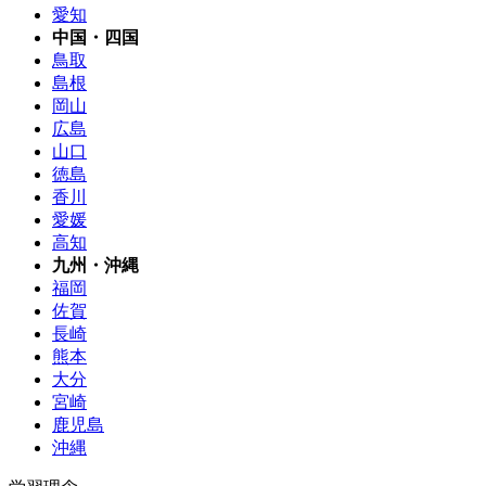
愛知
中国・四国
鳥取
島根
岡山
広島
山口
徳島
香川
愛媛
高知
九州・沖縄
福岡
佐賀
長崎
熊本
大分
宮崎
鹿児島
沖縄