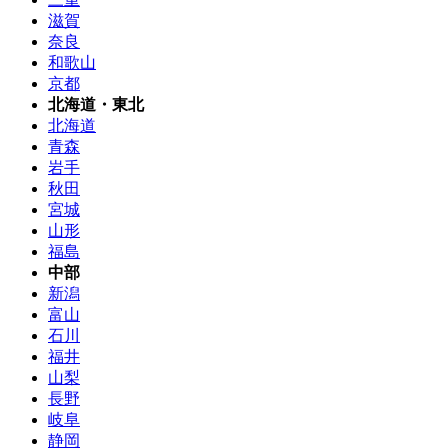
滋賀
奈良
和歌山
京都
北海道・東北
北海道
青森
岩手
秋田
宮城
山形
福島
中部
新潟
富山
石川
福井
山梨
長野
岐阜
静岡