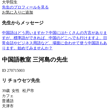
大学院生
先生のプロフィールを見る
お気に入りに追加
先生からメッセージ
中国語はどう思いますか？中国にはたくさんの方言がありま
すが、標準語ができれば、中国のどこへでも行けますよ。日
常会話やビジネス用語など、場面に合わせて使う中国語もあ
ります。始めてみませんか？
中国語教室 三河島の先生
ID 270715003
リ チョウセツ先生
39歳
女性
松戸市
カフェ
普通語
天津市