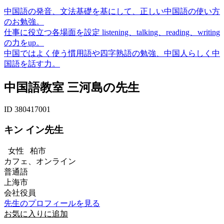
中国語の発音、文法基礎を基にして、正しい中国語の使い方
のお勉強。
仕事に役立つ各場面を設定 listening、talking、reading、writing
の力をup。
中国ではよく使う慣用語や四字熟語の勉強、中国人らしく中
国語を話す力。
中国語教室 三河島の先生
ID 380417001
キン イン先生
女性
柏市
カフェ、オンライン
普通語
上海市
会社役員
先生のプロフィールを見る
お気に入りに追加