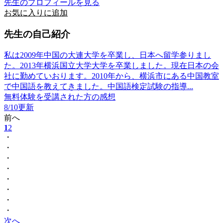
先生のプロフィールを見る
お気に入りに追加
先生の自己紹介
私は2009年中国の大連大学を卒業し、日本へ留学参りまし
た。2013年横浜国立大学大学を卒業しました。現在日本の会
社に勤めていおります。2010年から、横浜市にある中国教室
で中国語を教えてきました。中国語検定試験の指導...
無料体験を受講された方の感想
8/10更新
前へ
1
2
・
・
・
・
・
・
・
・
次へ