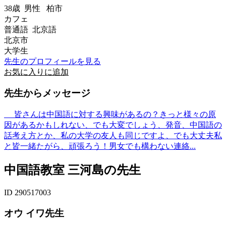
38歳
男性
柏市
カフェ
普通語 北京語
北京市
大学生
先生のプロフィールを見る
お気に入りに追加
先生からメッセージ
皆さんは中国語に対する興味があるの？きっと様々の原
因があるかもしれない、でも大変でしょう、発音、中国語の
話考え方とか、私の大学の友人も同じですよ、でも大丈夫私
と皆一緒たがら、頑張ろう！男女でも構わない連絡...
中国語教室 三河島の先生
ID 290517003
オウ イワ先生