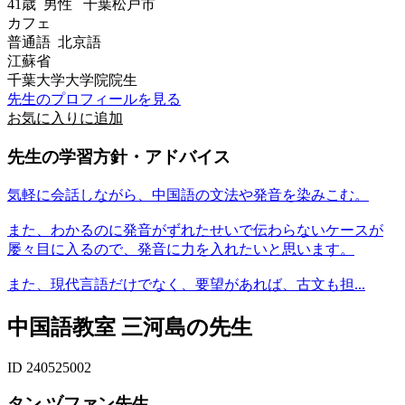
41歳
男性
千葉松戸市
カフェ
普通語 北京語
江蘇省
千葉大学大学院院生
先生のプロフィールを見る
お気に入りに追加
先生の学習方針・アドバイス
気軽に会話しながら、中国語の文法や発音を染みこむ。
また、わかるのに発音がずれたせいで伝わらないケースが
屡々目に入るので、発音に力を入れたいと思います。
また、現代言語だけでなく、要望があれば、古文も担...
中国語教室 三河島の先生
ID 240525002
タン ヅファン先生