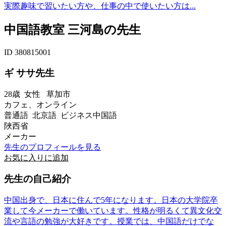
実際趣味で習いたい方や、仕事の中で使いたい方は...
中国語教室 三河島の先生
ID 380815001
ギ ササ先生
28歳
女性
草加市
カフェ、オンライン
普通語 北京語 ビジネス中国語
陜西省
メーカー
先生のプロフィールを見る
お気に入りに追加
先生の自己紹介
中国出身で、日本に住んで5年になります。日本の大学院卒
業して今メーカーで働いています。性格が明るくて異文化交
流や言語の勉強が大好きです。授業では、中国語だけでな