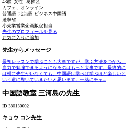
43歳
女性
葛飾区
カフェ、オンライン
普通語 北京語 ビジネス中国語
遼寧省
小売業営業企画販促担当
先生のプロフィールを見る
お気に入りに追加
先生からメッセージ
最初レッスンで学ぶことも大事ですが、学ぶ方法をつかみ、
自力で勉強できるようになるのはもっと大事です。最終的に
は横に先生がいなくても、中国語は学べば学ぶほど楽しいと
いう道に導いていきたいと思います。一緒にチャ...
中国語教室 三河島の先生
ID 380130002
キョウ コン先生