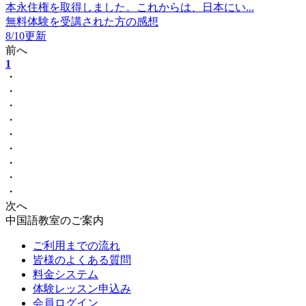
本永住権を取得しました。これからは、日本にい...
無料体験を受講された方の感想
8/10更新
前へ
1
・
・
・
・
・
・
・
・
・
次へ
中国語教室のご案内
ご利用までの流れ
皆様のよくある質問
料金システム
体験レッスン申込み
会員ログイン