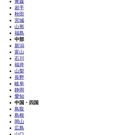
青森
岩手
秋田
宮城
山形
福島
中部
新潟
富山
石川
福井
山梨
長野
岐阜
静岡
愛知
中国・四国
鳥取
島根
岡山
広島
山口