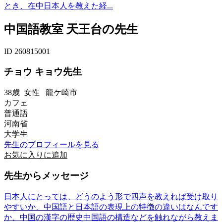
とき、在中日本人を教えた経...
中国語教室 天王台の先生
ID 260815001
チョウ キョウ先生
38歳
女性
龍ケ崎市
カフェ
普通語
河南省
大学生
先生のプロフィールを見る
お気に入りに追加
先生からメッセージ
日本人にとっては、どうのよう形で四声を教えれば受け取り
やすいか、中国語と日本語の表現上の特徴の違いはなんです
か、中国の漢字の歴史中国語の構造などを触れながら教えま