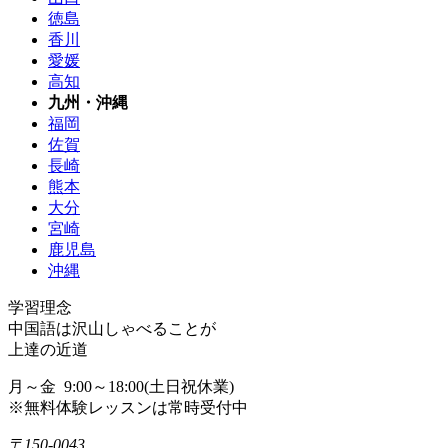
徳島
香川
愛媛
高知
九州・沖縄
福岡
佐賀
長崎
熊本
大分
宮崎
鹿児島
沖縄
学習理念
中国語は沢山しゃべることが
上達の近道
月～金 9:00～18:00(土日祝休業)
※無料体験レッスンは常時受付中
〒150-0043