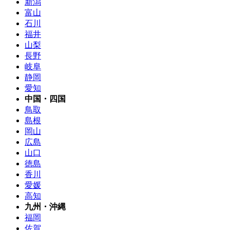
新潟
富山
石川
福井
山梨
長野
岐阜
静岡
愛知
中国・四国
鳥取
島根
岡山
広島
山口
徳島
香川
愛媛
高知
九州・沖縄
福岡
佐賀