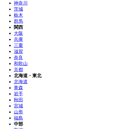
神奈川
茨城
栃木
群馬
関西
大阪
兵庫
三重
滋賀
奈良
和歌山
京都
北海道・東北
北海道
青森
岩手
秋田
宮城
山形
福島
中部