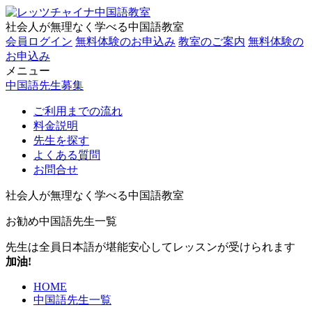
社会人が無理なく学べる中国語教室
会員ログイン
無料体験のお申込み
教室のご案内
無料体験の
お申込み
メニュー
中国語先生募集
ご利用までの流れ
料金説明
先生を探す
よくある質問
お問合せ
社会人が無理なく学べる中国語教室
お勧め中国語先生一覧
先生は全員日本語が堪能
安心してレッスンが受けられます
加油!
HOME
中国語先生一覧