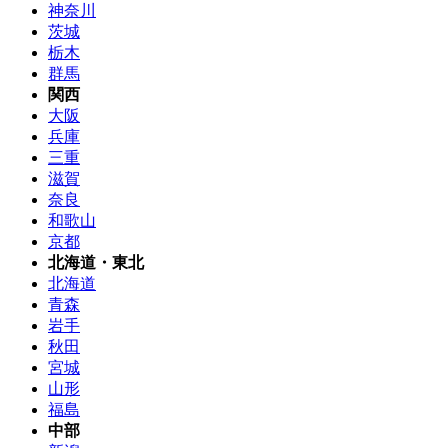
神奈川
茨城
栃木
群馬
関西
大阪
兵庫
三重
滋賀
奈良
和歌山
京都
北海道・東北
北海道
青森
岩手
秋田
宮城
山形
福島
中部