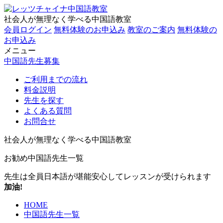
社会人が無理なく学べる中国語教室
会員ログイン
無料体験のお申込み
教室のご案内
無料体験の
お申込み
メニュー
中国語先生募集
ご利用までの流れ
料金説明
先生を探す
よくある質問
お問合せ
社会人が無理なく学べる中国語教室
お勧め中国語先生一覧
先生は全員日本語が堪能
安心してレッスンが受けられます
加油!
HOME
中国語先生一覧