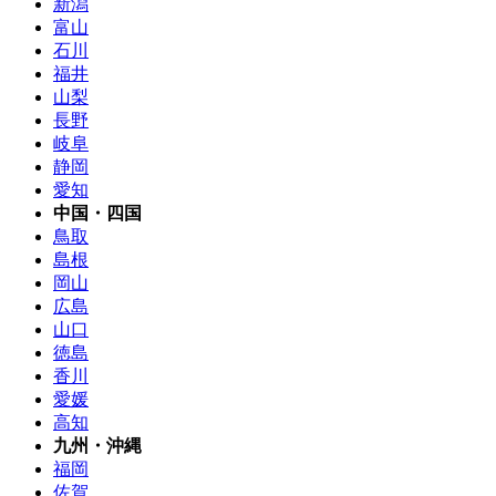
新潟
富山
石川
福井
山梨
長野
岐阜
静岡
愛知
中国・四国
鳥取
島根
岡山
広島
山口
徳島
香川
愛媛
高知
九州・沖縄
福岡
佐賀