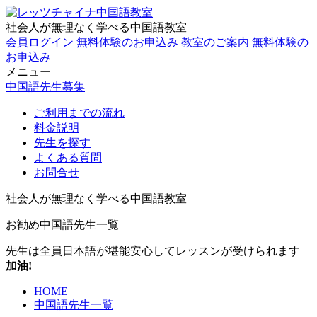
社会人が無理なく学べる中国語教室
会員ログイン
無料体験のお申込み
教室のご案内
無料体験の
お申込み
メニュー
中国語先生募集
ご利用までの流れ
料金説明
先生を探す
よくある質問
お問合せ
社会人が無理なく学べる中国語教室
お勧め中国語先生一覧
先生は全員日本語が堪能
安心してレッスンが受けられます
加油!
HOME
中国語先生一覧