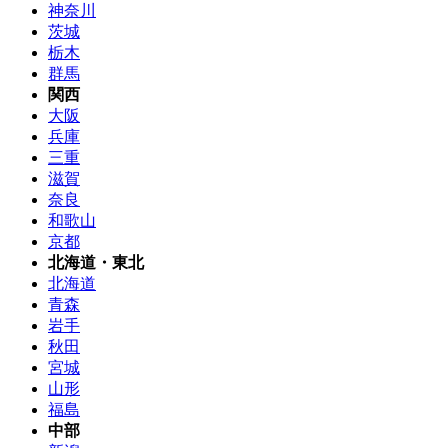
神奈川
茨城
栃木
群馬
関西
大阪
兵庫
三重
滋賀
奈良
和歌山
京都
北海道・東北
北海道
青森
岩手
秋田
宮城
山形
福島
中部