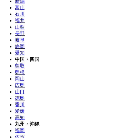
新潟
富山
石川
福井
山梨
長野
岐阜
静岡
愛知
中国・四国
鳥取
島根
岡山
広島
山口
徳島
香川
愛媛
高知
九州・沖縄
福岡
佐賀