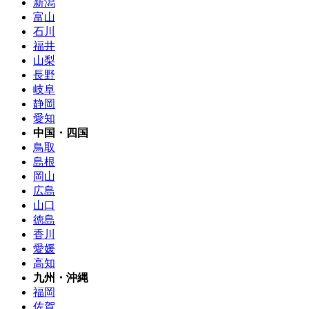
新潟
富山
石川
福井
山梨
長野
岐阜
静岡
愛知
中国・四国
鳥取
島根
岡山
広島
山口
徳島
香川
愛媛
高知
九州・沖縄
福岡
佐賀