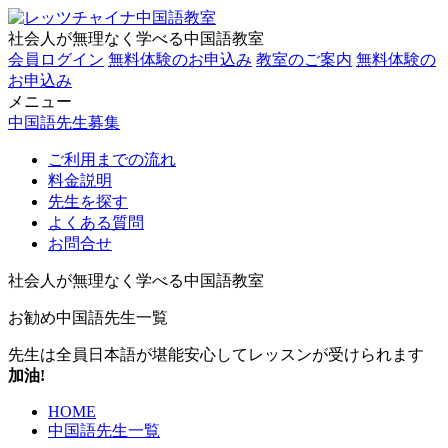
社会人が無理なく学べる中国語教室
会員ログイン
無料体験のお申込み
教室のご案内
無料体験の
お申込み
メニュー
中国語先生募集
ご利用までの流れ
料金説明
先生を探す
よくある質問
お問合せ
社会人が無理なく学べる中国語教室
お勧め中国語先生一覧
先生は全員日本語が堪能
安心してレッスンが受けられます
加油!
HOME
中国語先生一覧