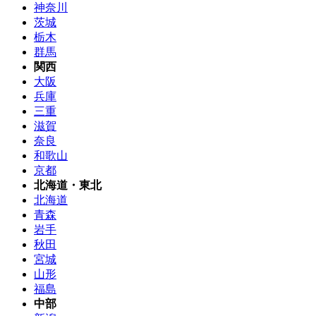
神奈川
茨城
栃木
群馬
関西
大阪
兵庫
三重
滋賀
奈良
和歌山
京都
北海道・東北
北海道
青森
岩手
秋田
宮城
山形
福島
中部