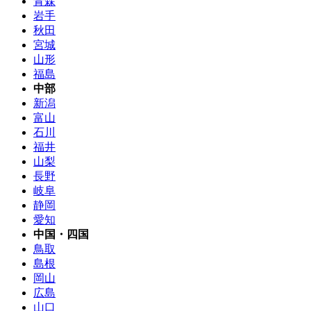
青森
岩手
秋田
宮城
山形
福島
中部
新潟
富山
石川
福井
山梨
長野
岐阜
静岡
愛知
中国・四国
鳥取
島根
岡山
広島
山口