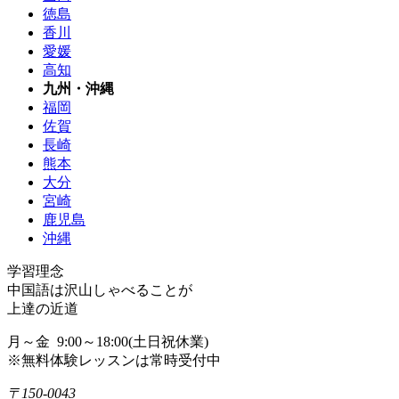
徳島
香川
愛媛
高知
九州・沖縄
福岡
佐賀
長崎
熊本
大分
宮崎
鹿児島
沖縄
学習理念
中国語は沢山しゃべることが
上達の近道
月～金 9:00～18:00(土日祝休業)
※無料体験レッスンは常時受付中
〒150-0043